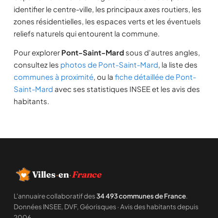
identifier le centre-ville, les principaux axes routiers, les
zones résidentielles, les espaces verts et les éventuels
reliefs naturels qui entourent la commune.
Pour explorer
Pont-Saint-Mard
sous d'autres angles,
consultez les
photos de Pont-Saint-Mard
, la liste des
communes à proximité
, ou la
fiche détaillée de Pont-
Saint-Mard
avec ses statistiques INSEE et les avis des
habitants.
Villes
·
en
·
France
L'annuaire collaboratif des
34 493 communes de France
.
Données INSEE, DVF, Géorisques · Avis des habitants depuis
2006.