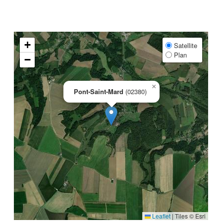
+
Satellite
Plan
−
×
Pont-Saint-Mard
(02380)
Leaflet
|
Tiles © Esri