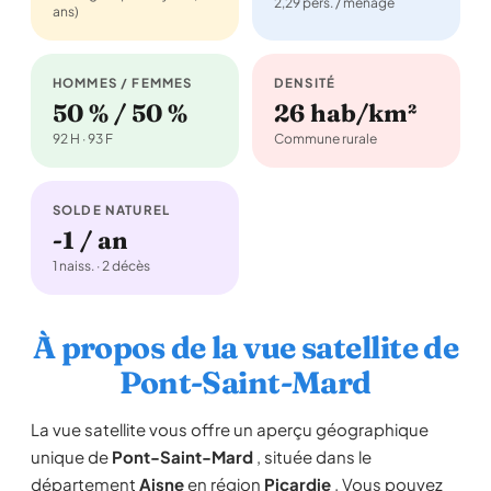
2,29 pers. / ménage
ans)
HOMMES / FEMMES
DENSITÉ
50 % / 50 %
26 hab/km²
92 H · 93 F
Commune rurale
SOLDE NATUREL
-1 / an
1 naiss. · 2 décès
À propos de la vue satellite de
Pont-Saint-Mard
La vue satellite vous offre un aperçu géographique
unique de
Pont-Saint-Mard
, située dans le
département
Aisne
en région
Picardie
. Vous pouvez