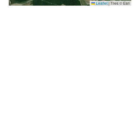
Leaflet
|
Tiles © Esri