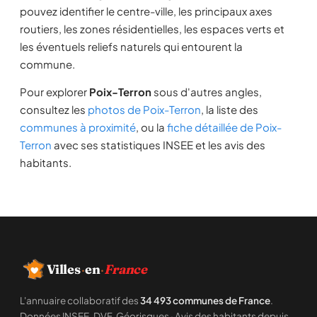
pouvez identifier le centre-ville, les principaux axes
routiers, les zones résidentielles, les espaces verts et
les éventuels reliefs naturels qui entourent la
commune.
Pour explorer
Poix-Terron
sous d'autres angles,
consultez les
photos de Poix-Terron
, la liste des
communes à proximité
, ou la
fiche détaillée de Poix-
Terron
avec ses statistiques INSEE et les avis des
habitants.
Villes
·
en
·
France
L'annuaire collaboratif des
34 493 communes de France
.
Données INSEE, DVF, Géorisques · Avis des habitants depuis