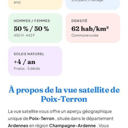
ans)
HOMMES / FEMMES
DENSITÉ
50 % / 50 %
62 hab/km²
450 H · 442 F
Commune rurale
SOLDE NATUREL
+4 / an
9 naiss. · 5 décès
À propos de la vue satellite de
Poix-Terron
La vue satellite vous offre un aperçu géographique
unique de
Poix-Terron
, située dans le département
Ardennes
en région
Champagne-Ardenne
. Vous