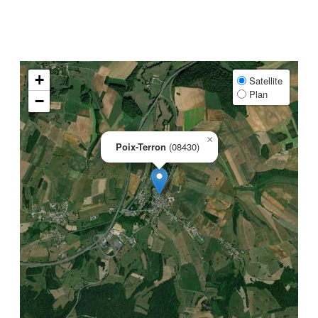
+
Satellite
Plan
−
×
Poix-Terron
(08430)