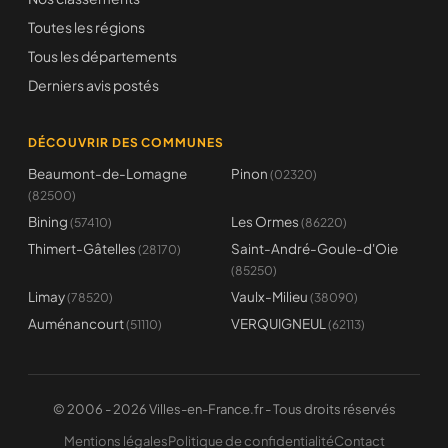
Toutes les régions
Tous les départements
Derniers avis postés
DÉCOUVRIR DES COMMUNES
Beaumont-de-Lomagne
Pinon
(02320)
(82500)
Bining
Les Ormes
(57410)
(86220)
Thimert-Gâtelles
Saint-André-Goule-d'Oie
(28170)
(85250)
Limay
Vaulx-Milieu
(78520)
(38090)
Auménancourt
VERQUIGNEUL
(51110)
(62113)
© 2006 - 2026 Villes-en-France.fr - Tous droits réservés
Mentions légales
Politique de confidentialité
Contact