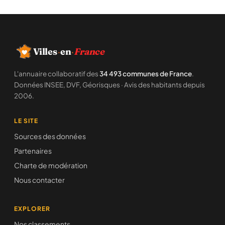
Villes
·
en
·
France
L'annuaire collaboratif des
34 493 communes de France
.
Données INSEE, DVF, Géorisques · Avis des habitants depuis
2006.
LE SITE
Sources des données
Partenaires
Charte de modération
Nous contacter
EXPLORER
Nos classements