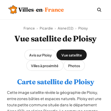
Villes
·
en
·
France
France
›
Picardie
›
Aisne (02)
›
Ploisy
Vue satellite de Ploisy
Avis sur Ploisy
Vue satellite
Villes à proximité
Photos
Carte satellite de Ploisy
Cette image satellite révèle la géographie de Ploisy,
entre zones bâties et espaces naturels. Ploisy est une
toute petite commune située dans le département
Aisne (02), en région Picardie. La commune compte