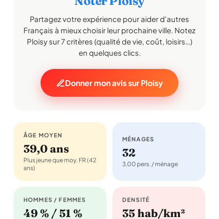
Noter Ploisy
Partagez votre expérience pour aider d'autres
Français à mieux choisir leur prochaine ville. Notez
Ploisy sur 7 critères (qualité de vie, coût, loisirs…)
en quelques clics.
Donner mon avis sur Ploisy
ÂGE MOYEN
MÉNAGES
39,0 ans
32
Plus jeune que moy. FR (42
3,00 pers. / ménage
ans)
HOMMES / FEMMES
DENSITÉ
49 % / 51 %
35 hab/km²