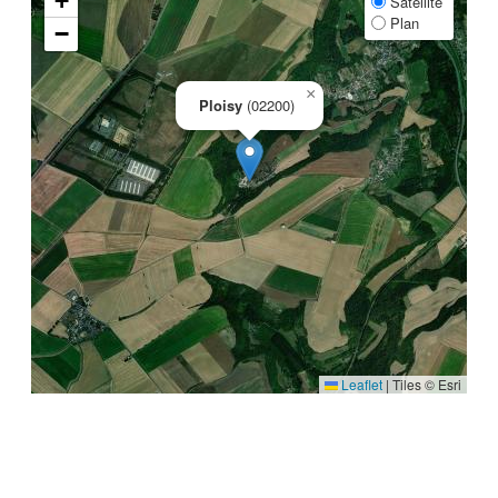
+
Satellite
Plan
−
×
Ploisy
(02200)
Leaflet
|
Tiles © Esri