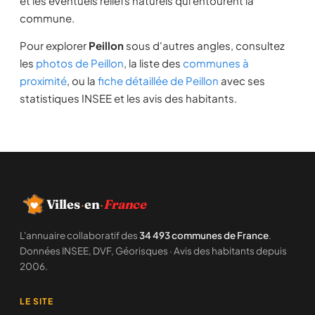
et les éventuels reliefs naturels qui entourent la
commune.
Pour explorer
Peillon
sous d'autres angles, consultez
les
photos de Peillon
, la liste des
communes à
proximité
, ou la
fiche détaillée de Peillon
avec ses
statistiques INSEE et les avis des habitants.
Villes
·
en
·
France
L'annuaire collaboratif des
34 493 communes de France
.
Données INSEE, DVF, Géorisques · Avis des habitants depuis
2006.
LE SITE