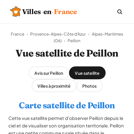
Villes
·
en
·
France
France
›
Provence-Alpes-Côte d'Azur
›
Alpes-Maritimes
(06)
›
Peillon
Vue satellite de Peillon
Avis sur Peillon
Vue satellite
Villes à proximité
Photos
Carte satellite de Peillon
Cette vue satellite permet d'observer Peillon depuis le
ciel et de visualiser son organisation territoriale. Peillon
est une petite commune rurale située dans le