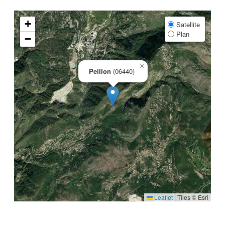
+
Satellite
Plan
−
×
Peillon
(06440)
Leaflet
|
Tiles © Esri