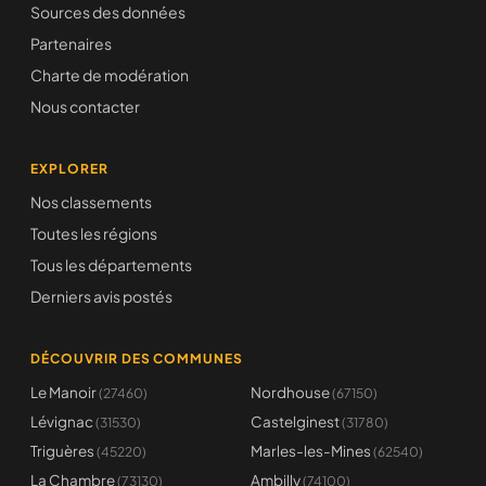
Sources des données
Partenaires
Charte de modération
Nous contacter
EXPLORER
Nos classements
Toutes les régions
Tous les départements
Derniers avis postés
DÉCOUVRIR DES COMMUNES
Le Manoir
Nordhouse
(27460)
(67150)
Lévignac
Castelginest
(31530)
(31780)
Triguères
Marles-les-Mines
(45220)
(62540)
La Chambre
Ambilly
(73130)
(74100)