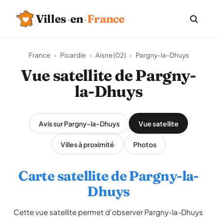
Villes
·
en
·
France
France
›
Picardie
›
Aisne (02)
›
Pargny-la-Dhuys
Vue satellite de Pargny-
la-Dhuys
Avis sur Pargny-la-Dhuys
Vue satellite
Villes à proximité
Photos
Carte satellite de Pargny-la-
Dhuys
Cette vue satellite permet d'observer Pargny-la-Dhuys