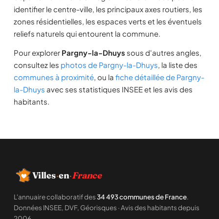
identifier le centre-ville, les principaux axes routiers, les
zones résidentielles, les espaces verts et les éventuels
reliefs naturels qui entourent la commune.
Pour explorer
Pargny-la-Dhuys
sous d'autres angles,
consultez les
photos de Pargny-la-Dhuys
, la liste des
communes à proximité
, ou la
fiche détaillée de Pargny-
la-Dhuys
avec ses statistiques INSEE et les avis des
habitants.
Villes
·
en
·
France
L'annuaire collaboratif des
34 493 communes de France
.
Données INSEE, DVF, Géorisques · Avis des habitants depuis
2006.