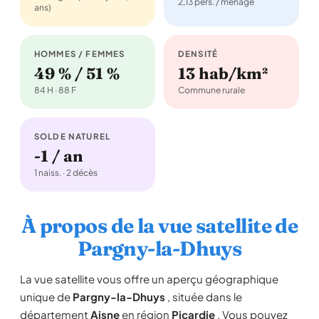
2,13 pers. / ménage
ans)
HOMMES / FEMMES
DENSITÉ
49 % / 51 %
13 hab/km²
84 H · 88 F
Commune rurale
SOLDE NATUREL
-1 / an
1 naiss. · 2 décès
À propos de la vue satellite de
Pargny-la-Dhuys
La vue satellite vous offre un aperçu géographique
unique de
Pargny-la-Dhuys
, située dans le
département
Aisne
en région
Picardie
. Vous pouvez