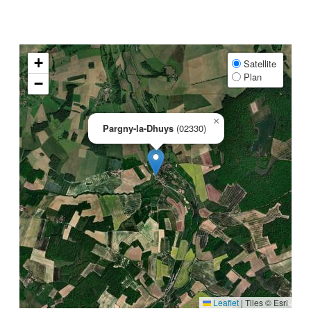
+
Satellite
Plan
−
×
Pargny-la-Dhuys
(02330)
Leaflet
|
Tiles © Esri