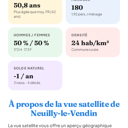
50,8 ans
180
Plus âgée que moy. FR (42
1,92 pers. / ménage
ans)
HOMMES / FEMMES
DENSITÉ
50 % / 50 %
24 hab/km²
172 H · 173 F
Commune rurale
SOLDE NATUREL
-1 / an
3 naiss. · 4 décès
À propos de la vue satellite de
Neuilly-le-Vendin
La vue satellite vous offre un aperçu géographique