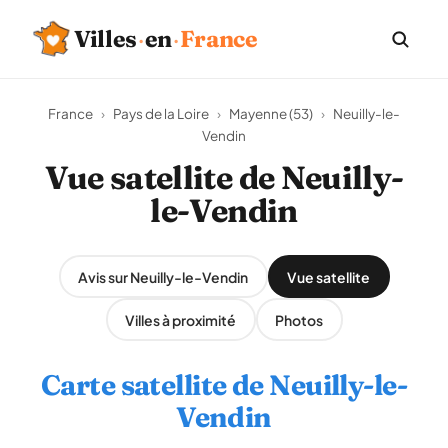
Villes
·
en
·
France
France
›
Pays de la Loire
›
Mayenne (53)
›
Neuilly-le-
Vendin
Vue satellite de Neuilly-
le-Vendin
Avis sur Neuilly-le-Vendin
Vue satellite
Villes à proximité
Photos
Carte satellite de Neuilly-le-
Vendin