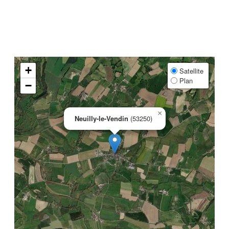
+
Satellite
Plan
−
×
Neuilly-le-Vendin
(53250)