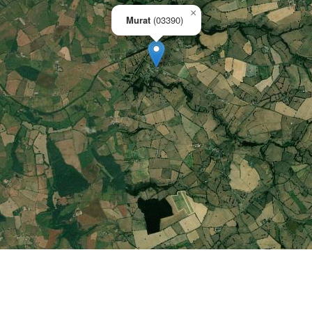
×
Murat
(03390)