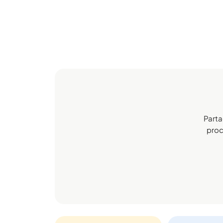
Parta
proch