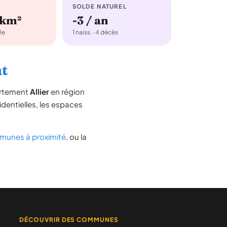
SOLDE NATUREL
/km²
-3 / an
le
1 naiss. · 4 décès
at
artement
Allier
en région
sidentielles, les espaces
unes à proximité
, ou la
DÉCOUVRIR DES COMMUNES