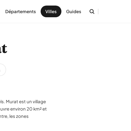
Départements
Villes
Guides
at
s
s. Murat est un village
ouvre environ 20 km² et
ntre, les zones