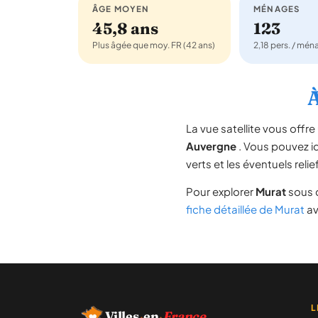
ÂGE MOYEN
MÉNAGES
45,8 ans
123
Plus âgée que moy. FR (42 ans)
2,18 pers. / mé
À
La vue satellite vous off
Auvergne
. Vous pouvez ide
verts et les éventuels rel
Pour explorer
Murat
sous d
fiche détaillée de Murat
av
L
Villes
·
en
·
France