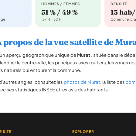
HOMMES / FEMMES
DENSITÉ
51 % / 49 %
13 hab
nage
137 H · 130 F
Commune rura
 propos de la vue satellite de Mur
re un aperçu géographique unique de
Murat
, située dans le dép
ntifier le centre-ville, les principaux axes routiers, les zones ré
iefs naturels qui entourent la commune.
'autres angles, consultez les
photos de Murat
, la liste des
comm
ec ses statistiques INSEE et les avis des habitants.
E SITE
EXPLORER