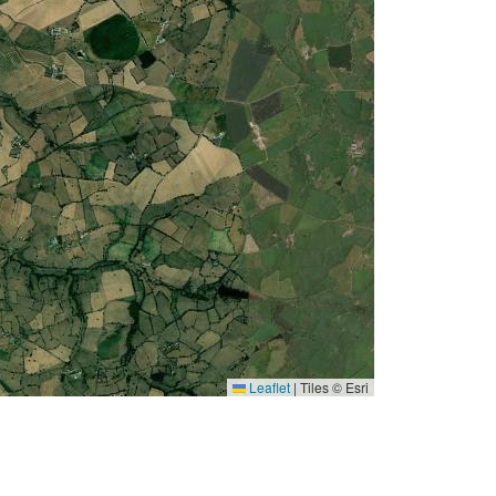
Leaflet
|
Tiles © Esri