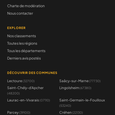
Charte de modération
Nous contacter
EXPLORER
Nos classements
Toutes les régions
Tous les départements
Derniers avis postés
DÉCOUVRIR DES COMMUNES
Lectoure
Saâcy-sur-Marne
(32700)
(77730)
Saint-Chély-d'Apcher
Lingolsheim
(67380)
(48200)
Laurac-en-Vivarais
Saint-Germain-le-Fouilloux
(07110)
(53240)
Parcey
Créhen
(39100)
(22130)