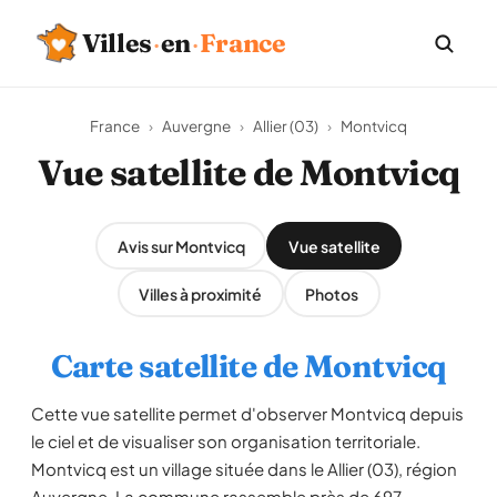
Villes
·
en
·
France
France
›
Auvergne
›
Allier (03)
›
Montvicq
Vue satellite de Montvicq
Avis sur Montvicq
Vue satellite
Villes à proximité
Photos
Carte satellite de Montvicq
Cette vue satellite permet d'observer Montvicq depuis
le ciel et de visualiser son organisation territoriale.
Montvicq est un village située dans le Allier (03), région
Auvergne. La commune rassemble près de 697