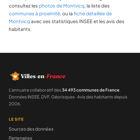
consultez les
photos de Montvicq
, la liste des
communes à proximité
, ou la
fiche détaillée de
Montvicq
avec ses statistiques INSEE et les avis des
habitants.
Villes
·
en
·
France
L'annuaire collaboratif des
34 493 communes de France
.
Données INSEE, DVF, Géorisques · Avis des habitants depuis
2006.
LE SITE
Sources des données
Partenaires