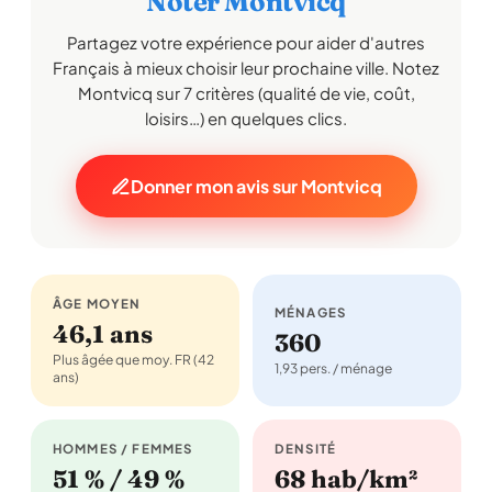
Noter Montvicq
Partagez votre expérience pour aider d'autres
Français à mieux choisir leur prochaine ville. Notez
Montvicq sur 7 critères (qualité de vie, coût,
loisirs…) en quelques clics.
Donner mon avis sur Montvicq
ÂGE MOYEN
MÉNAGES
46,1 ans
360
Plus âgée que moy. FR (42
1,93 pers. / ménage
ans)
HOMMES / FEMMES
DENSITÉ
51 % / 49 %
68 hab/km²