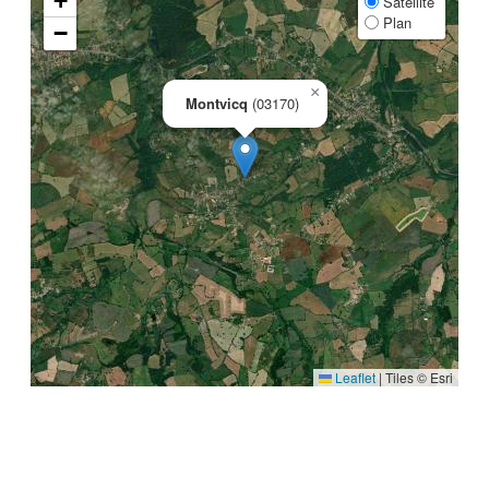
+
Satellite
Plan
−
×
Montvicq
(03170)
Leaflet
|
Tiles © Esri