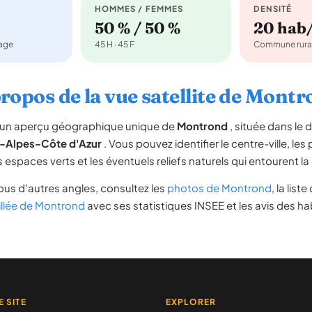
HOMMES / FEMMES
DENSITÉ
50 % / 50 %
20 hab
nage
45 H · 45 F
Commune rura
ropos de la vue satellite de Mont
re un aperçu géographique unique de
Montrond
, située dans le
-Alpes-Côte d'Azur
. Vous pouvez identifier le centre-ville, les
les espaces verts et les éventuels reliefs naturels qui entourent
us d'autres angles, consultez les
photos de Montrond
, la list
illée de Montrond
avec ses statistiques INSEE et les avis des ha
E SITE
EXPLORER