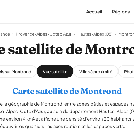
Accueil
Régions
rance
›
Provence-Alpes-Côte d'Azur
›
Hautes-Alpes (05)
›
Montro
e satellite de Montr
is sur Montrond
Vue satellite
Villes à proximité
Phot
Carte satellite de Montrond
èle la géographie de Montrond, entre zones bâties et espaces n
ce-Alpes-Côte d'Azur, au sein du département Hautes-Alpes 
vre environ 4 km² et affiche une densité d'environ 20 habitants
couvrir les quartiers, les axes routiers et les espaces verts.