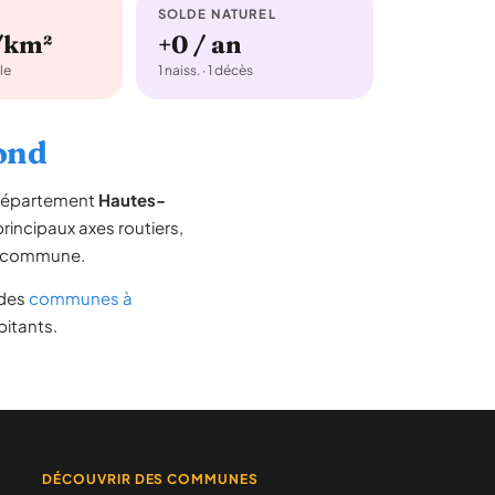
SOLDE NATUREL
/km²
+0 / an
le
1 naiss. · 1 décès
rond
 département
Hautes-
 principaux axes routiers,
 la commune.
e des
communes à
bitants.
DÉCOUVRIR DES COMMUNES