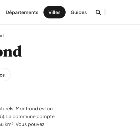
Départements
Villes
Guides
nd
ond
os
aturels. Montrond est un
(05). La commune compte
 au km². Vous pouvez