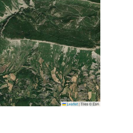
Leaflet
|
Tiles © Esri