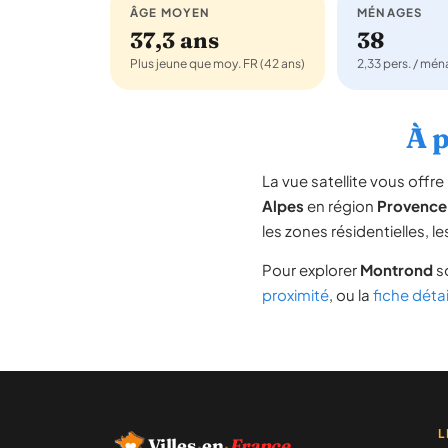
ÂGE MOYEN
MÉNAGES
37,3 ans
38
Plus jeune que moy. FR (42 ans)
2,33 pers. / mé
À p
La vue satellite vous off
Alpes
en région
Provence
les zones résidentielles, 
Pour explorer
Montrond
so
proximité
, ou la
fiche déta
L
Villes
·
en
·
France