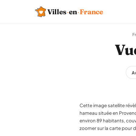
Villes
·
en
·
France
F
Vu
Av
Cette image satellite rév
hameau située en Proven
environ 89 habitants, cou
zoomer sur la carte pour dé