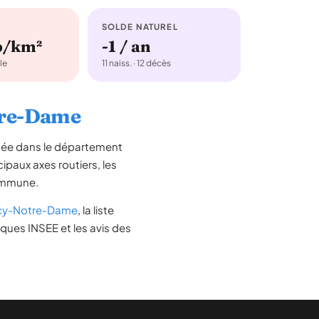
SOLDE NATUREL
b/km²
-1 / an
le
11 naiss. · 12 décès
otre-Dame
tuée dans le département
ncipaux axes routiers, les
commune.
cy-Notre-Dame
, la liste
iques INSEE et les avis des