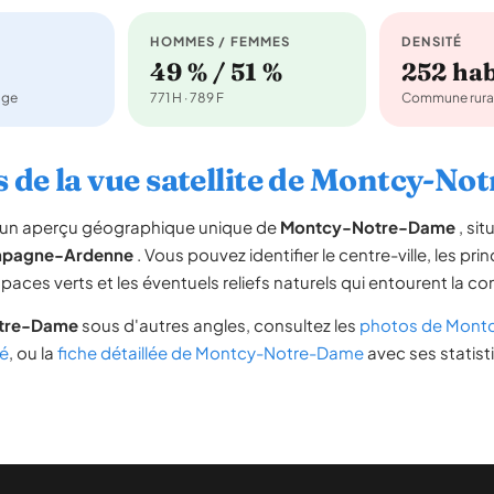
HOMMES / FEMMES
DENSITÉ
49 % / 51 %
252 ha
age
771 H · 789 F
Commune rura
 de la vue satellite de Montcy-N
re un aperçu géographique unique de
Montcy-Notre-Dame
, si
pagne-Ardenne
. Vous pouvez identifier le centre-ville, les pri
espaces verts et les éventuels reliefs naturels qui entourent la 
tre-Dame
sous d'autres angles, consultez les
photos de Mont
é
, ou la
fiche détaillée de Montcy-Notre-Dame
avec ses statist