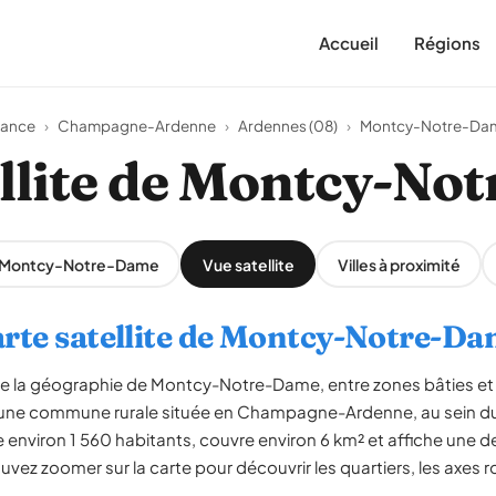
Accueil
Régions
rance
›
Champagne-Ardenne
›
Ardennes (08)
›
Montcy-Notre-Da
ellite de Montcy-No
r Montcy-Notre-Dame
Vue satellite
Villes à proximité
rte satellite de Montcy-Notre-D
èle la géographie de Montcy-Notre-Dame, entre zones bâties et
ne commune rurale située en Champagne-Ardenne, au sein d
nviron 1 560 habitants, couvre environ 6 km² et affiche une d
vez zoomer sur la carte pour découvrir les quartiers, les axes r