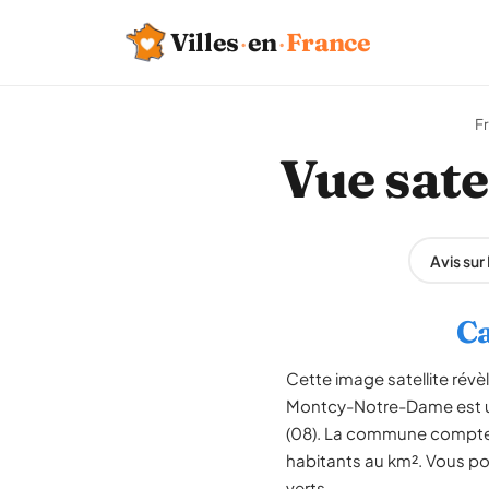
Villes
·
en
·
France
F
Vue sat
Avis su
Ca
Cette image satellite rév
Montcy-Notre-Dame est u
(08). La commune compte e
habitants au km². Vous pou
verts.