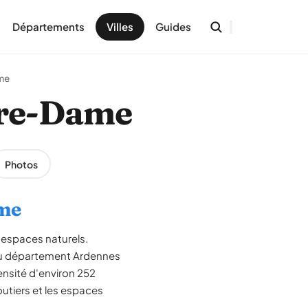
Départements
Villes
Guides
me
tre-Dame
Photos
ame
 espaces naturels.
u département Ardennes
ensité d'environ 252
outiers et les espaces