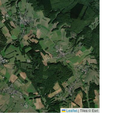
Leaflet
|
Tiles © Esri