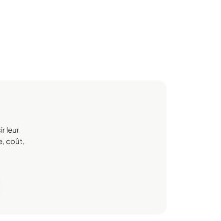
r leur
e, coût,