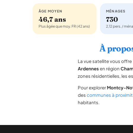
ÂGE MOYEN
MÉNAGES
46,7 ans
730
Plus âgée que moy. FR (42 ans)
2,12 pers. / mén
À propos
La vue satellite vous off
Ardennes
en région
Cham
zones résidentielles, les 
Pour explorer
Montcy-No
des
communes à proximit
habitants.