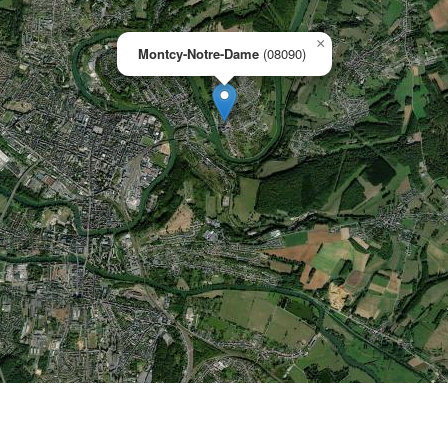
×
Montcy-Notre-Dame
(08090)