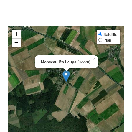
+
Satellite
Plan
−
×
Monceau-lès-Leups
(02270)