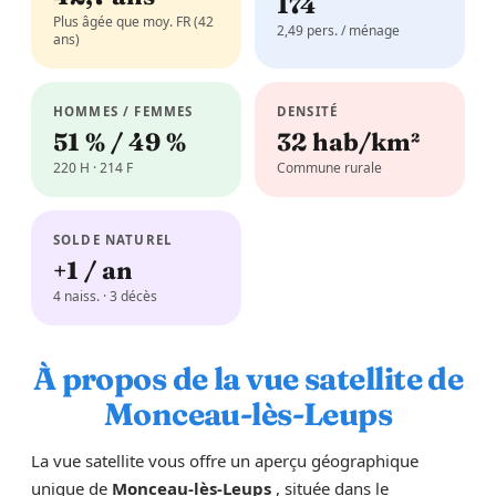
174
Plus âgée que moy. FR (42
2,49 pers. / ménage
ans)
HOMMES / FEMMES
DENSITÉ
51 % / 49 %
32 hab/km²
220 H · 214 F
Commune rurale
SOLDE NATUREL
+1 / an
4 naiss. · 3 décès
À propos de la vue satellite de
Monceau-lès-Leups
La vue satellite vous offre un aperçu géographique
unique de
Monceau-lès-Leups
, située dans le