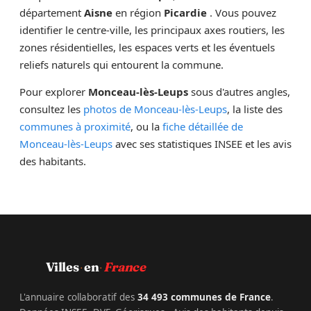
département
Aisne
en région
Picardie
. Vous pouvez
identifier le centre-ville, les principaux axes routiers, les
zones résidentielles, les espaces verts et les éventuels
reliefs naturels qui entourent la commune.
Pour explorer
Monceau-lès-Leups
sous d'autres angles,
consultez les
photos de Monceau-lès-Leups
, la liste des
communes à proximité
, ou la
fiche détaillée de
Monceau-lès-Leups
avec ses statistiques INSEE et les avis
des habitants.
·
·
Villes
en
France
L'annuaire collaboratif des
34 493 communes de France
.