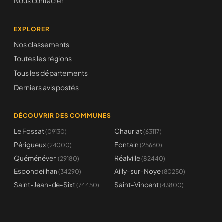
Nous contacter
EXPLORER
Nos classements
Toutes les régions
Tous les départements
Derniers avis postés
DÉCOUVRIR DES COMMUNES
Le Fossat
Chauriat
(09130)
(63117)
Périgueux
Fontain
(24000)
(25660)
Quéménéven
Réalville
(29180)
(82440)
Espondeilhan
Ailly-sur-Noye
(34290)
(80250)
Saint-Jean-de-Sixt
Saint-Vincent
(74450)
(43800)