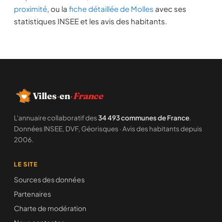
proximité
, ou la
fiche détaillée de Molles
avec ses
statistiques INSEE et les avis des habitants.
Villes
·
en
·
France
L'annuaire collaboratif des
34 493 communes de France
.
Données INSEE, DVF, Géorisques · Avis des habitants depuis
2006.
LE SITE
Sources des données
Partenaires
Charte de modération