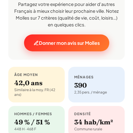
Partagez votre expérience pour aider d'autres
Français à mieux choisir leur prochaine ville. Notez
Molles sur 7 critères (qualité de vie, coût, loisirs…)
en quelques clics.
Donner mon avis sur Molles
ÂGE MOYEN
MÉNAGES
42,0 ans
390
Similaire à la moy. FR (42
2,35 pers. / ménage
ans)
HOMMES / FEMMES
DENSITÉ
49 % / 51 %
34 hab/km²
448 H · 468 F
Commune rurale