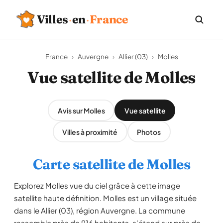
Villes
·
en
·
France
France
›
Auvergne
›
Allier (03)
›
Molles
Vue satellite de Molles
Avis sur Molles
Vue satellite
Villes à proximité
Photos
Carte satellite de Molles
Explorez Molles vue du ciel grâce à cette image
satellite haute définition. Molles est un village située
dans le Allier (03), région Auvergne. La commune
rassemble près de 916 habitants, s'étend sur près de