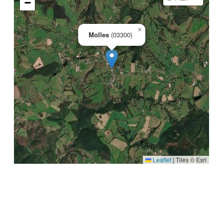
−
×
Molles
(03300)
Leaflet
|
Tiles © Esri