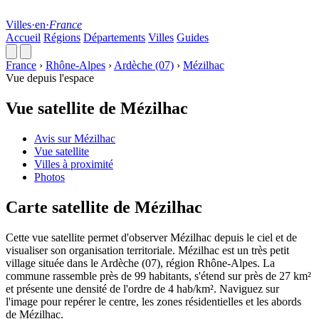
Villes
·
en
·
France
Accueil
Régions
Départements
Villes
Guides
France
›
Rhône-Alpes
›
Ardèche (07)
›
Mézilhac
Vue depuis l'espace
Vue satellite de Mézilhac
Avis sur Mézilhac
Vue satellite
Villes à proximité
Photos
Carte satellite de Mézilhac
Cette vue satellite permet d'observer Mézilhac depuis le ciel et de
visualiser son organisation territoriale. Mézilhac est un très petit
village située dans le Ardèche (07), région Rhône-Alpes. La
commune rassemble près de 99 habitants, s'étend sur près de 27 km²
et présente une densité de l'ordre de 4 hab/km². Naviguez sur
l'image pour repérer le centre, les zones résidentielles et les abords
de Mézilhac.