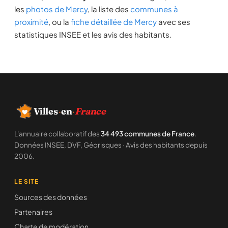
les
photos de Mercy
, la liste des
communes à
proximité
, ou la
fiche détaillée de Mercy
avec ses
statistiques INSEE et les avis des habitants.
Villes
·
en
·
France
L'annuaire collaboratif des
34 493 communes de France
.
Données INSEE, DVF, Géorisques · Avis des habitants depuis
2006.
LE SITE
Sources des données
Partenaires
Charte de modération