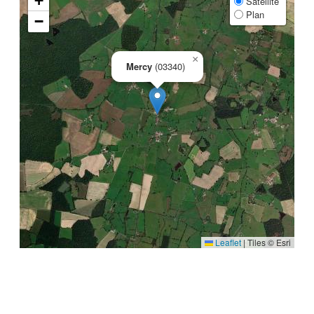
+
Satellite
Plan
−
×
Mercy
(03340)
Leaflet
|
Tiles © Esri