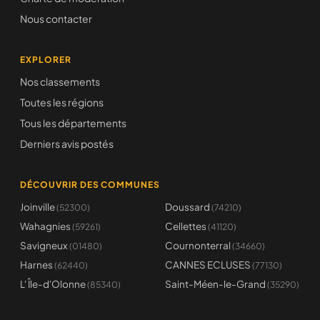
Nous contacter
EXPLORER
Nos classements
Toutes les régions
Tous les départements
Derniers avis postés
DÉCOUVRIR DES COMMUNES
Joinville
Doussard
(52300)
(74210)
Wahagnies
Cellettes
(59261)
(41120)
Savigneux
Cournonterral
(01480)
(34660)
Harnes
CANNES ECLUSES
(62440)
(77130)
L' Île-d'Olonne
Saint-Méen-le-Grand
(85340)
(35290)