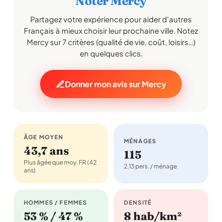
Noter Mercy
Partagez votre expérience pour aider d'autres
Français à mieux choisir leur prochaine ville. Notez
Mercy sur 7 critères (qualité de vie, coût, loisirs…)
en quelques clics.
Donner mon avis sur Mercy
ÂGE MOYEN
MÉNAGES
43,7 ans
115
Plus âgée que moy. FR (42
2,13 pers. / ménage
ans)
HOMMES / FEMMES
DENSITÉ
53 % / 47 %
8 hab/km²