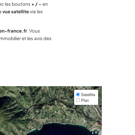
ec les boutons
+ / −
en
la
vue satellite
via les
-en-france.fr
. Vous
mobilier et les avis des
Satellite
Plan