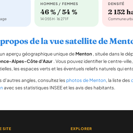
HOMMES / FEMMES
DENSITÉ
46 % / 54 %
2 152 
nage
14 055 H · 16 271 F
Commune urba
 propos de la vue satellite de Ment
re un aperçu géographique unique de
Menton
, située dans le d
ence-Alpes-Côte d'Azur
. Vous pouvez identifier le centre-ville
tielles, les espaces verts et les éventuels reliefs naturels qui 
 d'autres angles, consultez les
photos de Menton
, la liste des
on
avec ses statistiques INSEE et les avis des habitants.
E SITE
EXPLORER