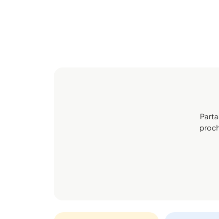
Parta
procha