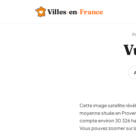
Villes
·
en
·
France
F
V
A
Cette image satellite révè
moyenne située en Proven
compte environ 30 326 hab
Vous pouvez zoomer sur la 