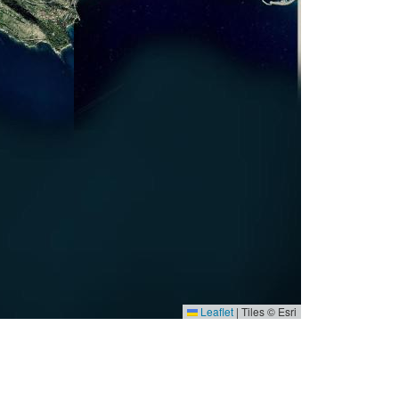
Leaflet
|
Tiles © Esri