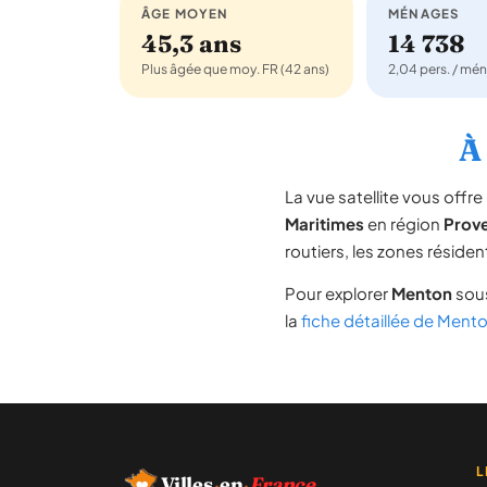
ÂGE MOYEN
MÉNAGES
45,3 ans
14 738
Plus âgée que moy. FR (42 ans)
2,04 pers. / mé
À
La vue satellite vous off
Maritimes
en région
Prov
routiers, les zones résiden
Pour explorer
Menton
sous
la
fiche détaillée de Ment
L
Villes
·
en
·
France