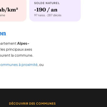
SOLDE NATUREL
hab/km²
-190 / an
ine
97 naiss. · 287 décès
on
épartement
Alpes-
, les principaux axes
entourent la commune.
communes à proximité
, ou
DÉCOUVRIR DES COMMUNES