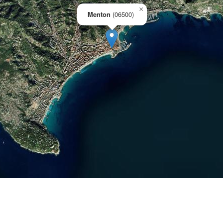
×
Menton
(06500)