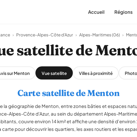
Accueil
Régions
rance
›
Provence-Alpes-Côte d'Azur
›
Alpes-Maritimes (06)
›
Ment
ue satellite de Ment
vis sur Menton
Vue satellite
Villes à proximité
Photo
Carte satellite de Menton
le la géographie de Menton, entre zones bâties et espaces natur
ce-Alpes-Côte d'Azur, au sein du département Alpes-Maritim
itants, couvre environ 14 km² et affiche une densité d'environ 
carte pour découvrir les quartiers, les axes routiers et les espa