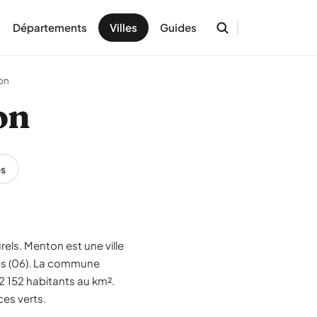
Départements
Villes
Guides
on
on
s
els. Menton est une ville
es (06). La commune
2 152 habitants au km².
ces verts.