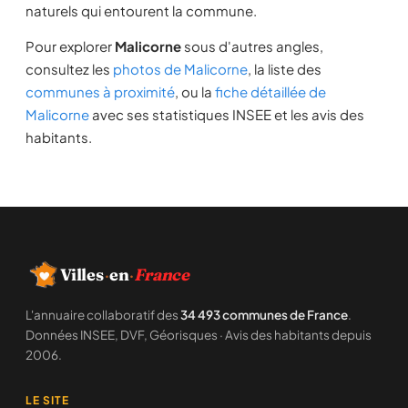
naturels qui entourent la commune.
Pour explorer
Malicorne
sous d'autres angles,
consultez les
photos de Malicorne
, la liste des
communes à proximité
, ou la
fiche détaillée de
Malicorne
avec ses statistiques INSEE et les avis des
habitants.
Villes
·
en
·
France
L'annuaire collaboratif des
34 493 communes de France
.
Données INSEE, DVF, Géorisques · Avis des habitants depuis
2006.
LE SITE