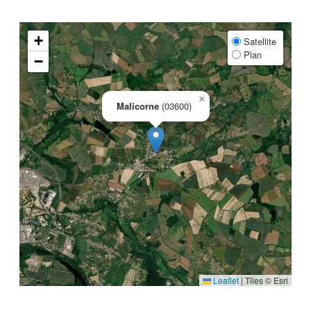
+
Satellite
Plan
−
×
Malicorne
(03600)
Leaflet
|
Tiles © Esri