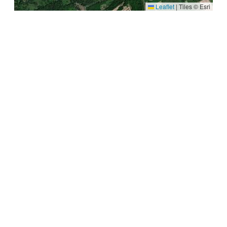
Leaflet
|
Tiles © Esri