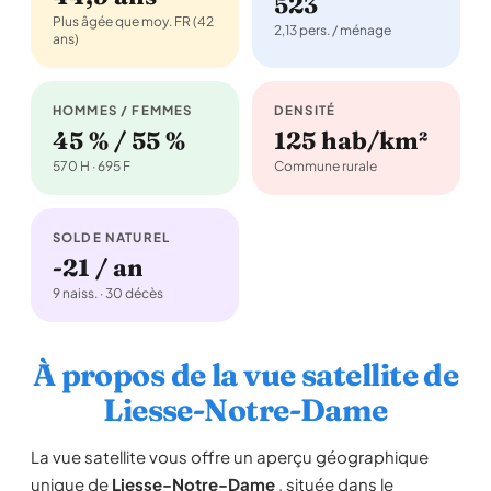
523
Plus âgée que moy. FR (42
2,13 pers. / ménage
ans)
HOMMES / FEMMES
DENSITÉ
45 % / 55 %
125 hab/km²
570 H · 695 F
Commune rurale
SOLDE NATUREL
-21 / an
9 naiss. · 30 décès
À propos de la vue satellite de
Liesse-Notre-Dame
La vue satellite vous offre un aperçu géographique
unique de
Liesse-Notre-Dame
, située dans le