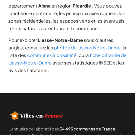
département
Aisne
en région
Picardie
. Vous pouvez
identifier le centre-ville, les principaux axes routiers, les
zones résidentielles, les espaces verts et les éventuels
reliefs naturels qui entourent la commune.
Pour explorer
Liesse-Notre-Dame
sous d'autres
angles, consultez les
photos de Liesse-Notre-Dame
, la
liste des
communes à proximité
, ou la
fiche détaillée de
Liesse-Notre-Dame
avec ses statistiques INSEE et les
avis des habitants.
Villes
·
en
·
France
L'annuaire collaboratif des
34 493 communes de France
.