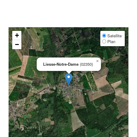
+
Satellite
Plan
−
×
Liesse-Notre-Dame
(02350)