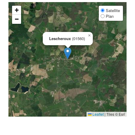
+
Satellite
Plan
−
×
Lescheroux
(01560)
Leaflet
|
Tiles © Esri