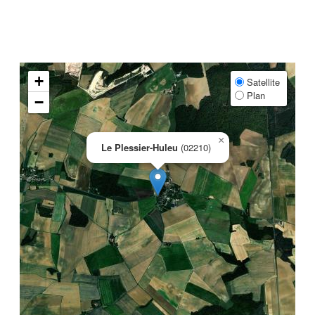
+
Satellite
Plan
−
×
Le Plessier-Huleu
(02210)