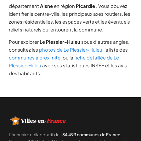
département
Aisne
en région
Picardie
. Vous pouvez
identifier le centre-ville, les principaux axes routiers, les
zones résidentielles, les espaces verts et les éventuels
reliefs naturels qui entourent la commune.
Pour explorer
Le Plessier-Huleu
sous d'autres angles,
consultez les
photos de Le Plessier-Huleu
, la liste des
communes à proximité
, ou la
fiche détaillée de Le
Plessier-Huleu
avec ses statistiques INSEE et les avis
des habitants.
Villes
·
en
·
France
L'annuaire collaboratif des
34 493 communes de France
.