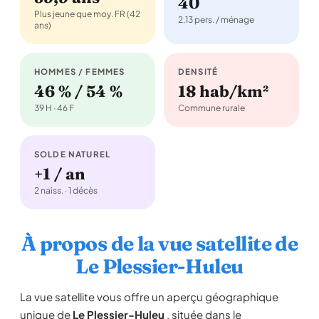
40
Plus jeune que moy. FR (42
2,13 pers. / ménage
ans)
HOMMES / FEMMES
DENSITÉ
46 % / 54 %
18 hab/km²
39 H · 46 F
Commune rurale
SOLDE NATUREL
+1 / an
2 naiss. · 1 décès
À propos de la vue satellite de
Le Plessier-Huleu
La vue satellite vous offre un aperçu géographique
unique de
Le Plessier-Huleu
, située dans le