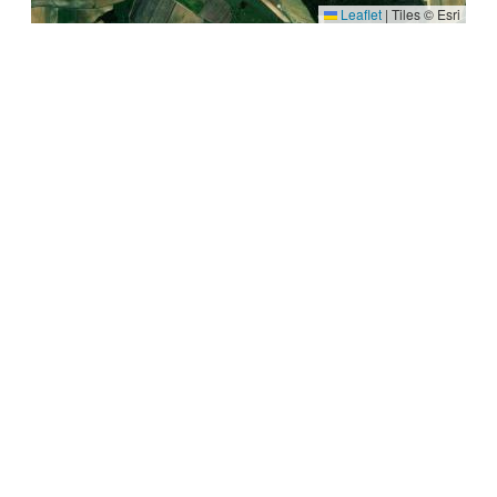
Leaflet
|
Tiles © Esri