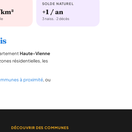
SOLDE NATUREL
/km²
+1 / an
le
3 naiss. · 2 décès
is
partement
Haute-Vienne
zones résidentielles, les
mmunes à proximité
, ou
DÉCOUVRIR DES COMMUNES