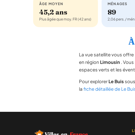
ÂGE MOYEN
MÉNAGES
45,2 ans
89
Plus âgée que moy. FR (42 ans)
2,06 pers. / mé
À
La vue satellite vous off
en région
Limousin
. Vous 
espaces verts et les évent
Pour explorer
Le Buis
sous 
la
fiche détaillée de Le Bui
L
Villes
·
en
·
France