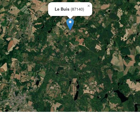
×
Le Buis
(87140)