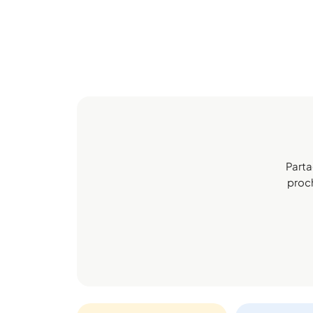
Parta
proch