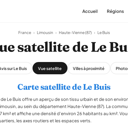
Accueil
Régions
France
›
Limousin
›
Haute-Vienne (87)
›
Le Buis
ue satellite de Le Bu
Avis sur Le Buis
Vue satellite
Villes à proximité
Photo
Carte satellite de Le Buis
de Le Buis offre un aperçu de son tissu urbain et de son enviro
Limousin, au sein du département Haute-Vienne (87). La comm
7 km² et affiche une densité d'environ 26 habitants au km². Vo
artiers, les axes routiers et les espaces verts.