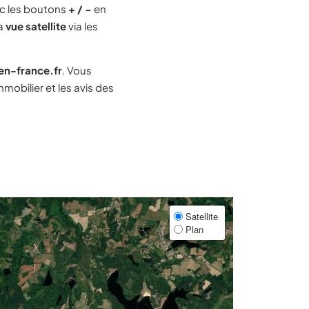
c les boutons
+ / −
en
la
vue satellite
via les
-en-france.fr
. Vous
obilier et les avis des
Satellite
Plan