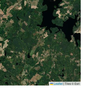
Leaflet
|
Tiles © Esri