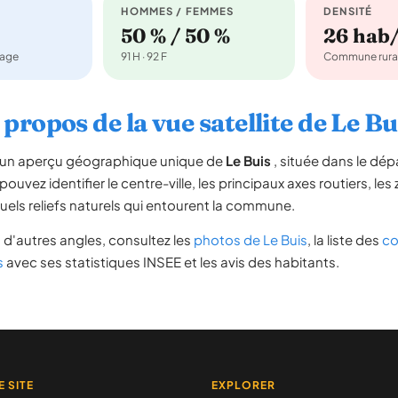
HOMMES / FEMMES
DENSITÉ
50 % / 50 %
26 hab
nage
91 H · 92 F
Commune rura
 propos de la vue satellite de Le Bu
re un aperçu géographique unique de
Le Buis
, située dans le dé
pouvez identifier le centre-ville, les principaux axes routiers, les 
uels reliefs naturels qui entourent la commune.
d'autres angles, consultez les
photos de Le Buis
, la liste des
co
s
avec ses statistiques INSEE et les avis des habitants.
E SITE
EXPLORER