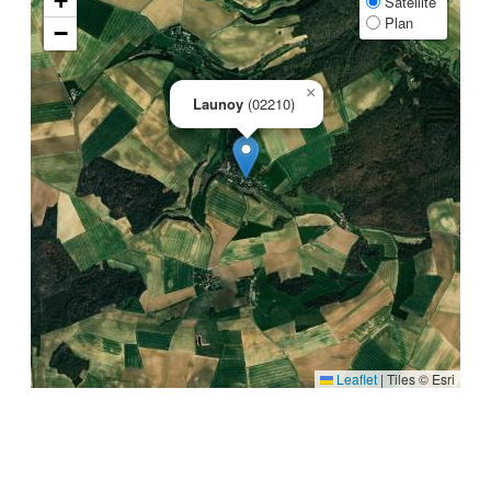
+
Satellite
Plan
−
×
Launoy
(02210)
Leaflet
|
Tiles © Esri