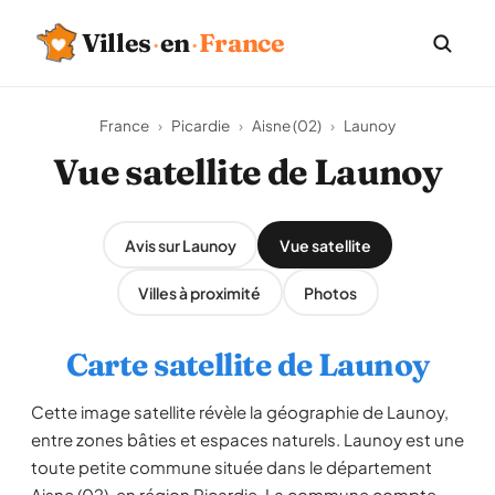
Villes
·
en
·
France
France
›
Picardie
›
Aisne (02)
›
Launoy
Vue satellite de Launoy
Avis sur Launoy
Vue satellite
Villes à proximité
Photos
Carte satellite de Launoy
Cette image satellite révèle la géographie de Launoy,
entre zones bâties et espaces naturels. Launoy est une
toute petite commune située dans le département
Aisne (02), en région Picardie. La commune compte