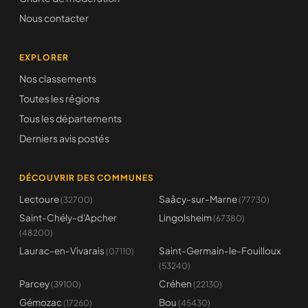
Nous contacter
EXPLORER
Nos classements
Toutes les régions
Tous les départements
Derniers avis postés
DÉCOUVRIR DES COMMUNES
Lectoure
Saâcy-sur-Marne
(32700)
(77730)
Saint-Chély-d'Apcher
Lingolsheim
(67380)
(48200)
Laurac-en-Vivarais
Saint-Germain-le-Fouilloux
(07110)
(53240)
Parcey
Créhen
(39100)
(22130)
Gémozac
Bou
(17260)
(45430)