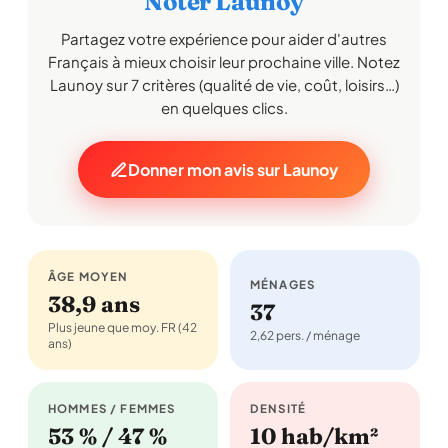
Noter Launoy
Partagez votre expérience pour aider d'autres
Français à mieux choisir leur prochaine ville. Notez
Launoy sur 7 critères (qualité de vie, coût, loisirs…)
en quelques clics.
Donner mon avis sur Launoy
ÂGE MOYEN
MÉNAGES
38,9 ans
37
Plus jeune que moy. FR (42
2,62 pers. / ménage
ans)
HOMMES / FEMMES
DENSITÉ
53 % / 47 %
10 hab/km²