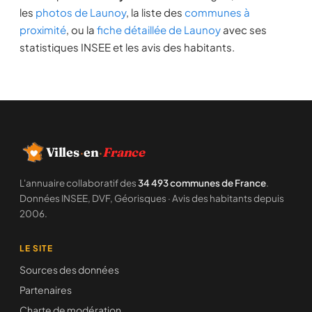
les
photos de Launoy
, la liste des
communes à
proximité
, ou la
fiche détaillée de Launoy
avec ses
statistiques INSEE et les avis des habitants.
Villes
·
en
·
France
L'annuaire collaboratif des
34 493 communes de France
.
Données INSEE, DVF, Géorisques · Avis des habitants depuis
2006.
LE SITE
Sources des données
Partenaires
Charte de modération