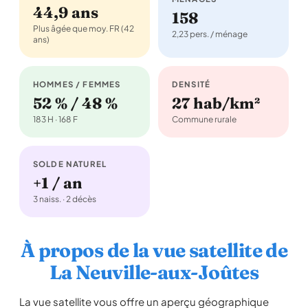
44,9 ans
158
Plus âgée que moy. FR (42
2,23 pers. / ménage
ans)
HOMMES / FEMMES
DENSITÉ
52 % / 48 %
27 hab/km²
183 H · 168 F
Commune rurale
SOLDE NATUREL
+1 / an
3 naiss. · 2 décès
À propos de la vue satellite de
La Neuville-aux-Joûtes
La vue satellite vous offre un aperçu géographique