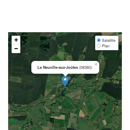
+
Satellite
Plan
−
×
La Neuville-aux-Joûtes
(08380)