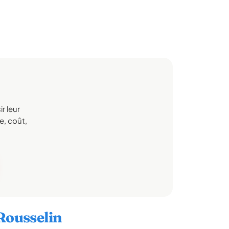
r leur
e, coût,
-Rousselin