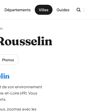
Départements
Villes
Guides
in
-Rousselin
Photos
lin
et de son environnement
ne-et-Loire (49). Vous
rts.
us, zoomez avec les