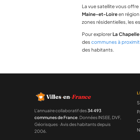
La vue satellite vous off
Maine-et-Loire
en régio
zones résidentielles, les 
Pour explorer
La Chapelle
des
communes à proximit
des habitants.
L
Villes
·
en
·
France
S
L'annuaire collaboratif des
34 493
P
communes de France
. Données INSEE, DVF,
C
Géorisques · Avis des habitants depuis
N
2006.