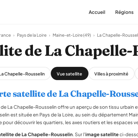
Accueil
Régions
rance
›
Pays de la Loire
›
Maine-et-Loire (49)
›
La Chapelle-Roussel
lite de La Chapelle
 La Chapelle-Rousselin
Vue satellite
Villes à proximité
rte satellite de La Chapelle-Rousse
de La Chapelle-Rousselin offre un aperçu de son tissu urbain 
elin est située en Pays de la Loire, au sein du département Mai
pour découvrir les quartiers, les axes routiers et les espaces ve
tellite de La Chapelle-Rousselin
. Sur l'
image satellite
ci-desso