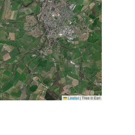
Leaflet
|
Tiles © Esri