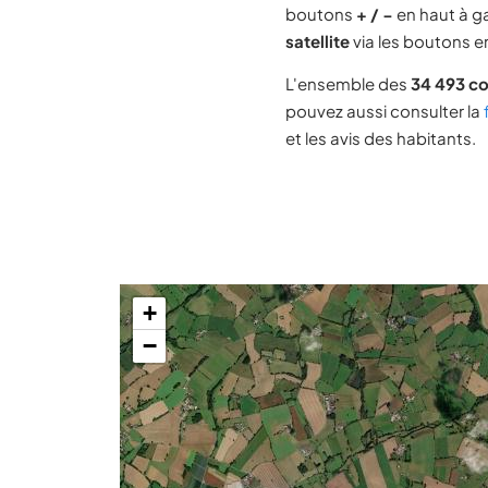
boutons
+ / −
en haut à ga
satellite
via les boutons en
L'ensemble des
34 493 c
pouvez aussi consulter la
et les avis des habitants.
+
−