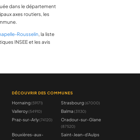
ituée dans le département
cipaux axes routiers, les
commune.
hapelle-Rousselin
, la liste
tiques INSEE et les avis
DÉCOUVRIR DES COMMUNES
Hornaing
Strasbourg
(59171)
(67000)
Valleroy
Balma
(54910)
(31130)
Praz-sur-Arly
Oradour-sur-Glane
(74120)
(87520)
Bouxières-aux-
Saint-Jean-d'Aulps