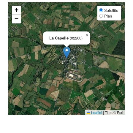
+
Satellite
Plan
−
×
La Capelle
(02260)
Leaflet
|
Tiles © Esri