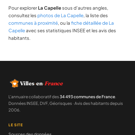
Pour explorer
La Capelle
sous d'autres angles,
consultez les
photos de La Capelle
, la liste des
communes à proximité
, ou la
fiche détaillée de La
Capelle
avec ses statistiques INSEE et les avis des
habitants.
Villes
·
en
·
France
L'annuaire collaboratif des
34 493 communes de France
.
Données INSEE, DVF, Géorisques · Avis des habitants depuis
2006.
LE SITE
Sources des données