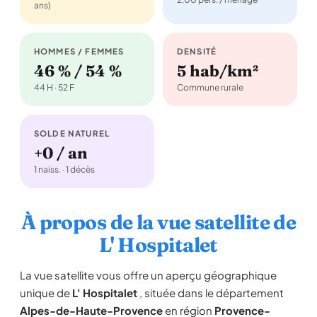
ans)
HOMMES / FEMMES
DENSITÉ
46 % / 54 %
5 hab/km²
44 H · 52 F
Commune rurale
SOLDE NATUREL
+0 / an
1 naiss. · 1 décès
À propos de la vue satellite de
L' Hospitalet
La vue satellite vous offre un aperçu géographique
unique de
L' Hospitalet
, située dans le département
Alpes-de-Haute-Provence
en région
Provence-