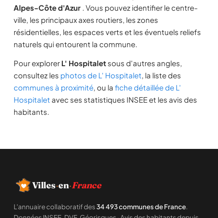
Alpes-Côte d'Azur
. Vous pouvez identifier le centre-
ville, les principaux axes routiers, les zones
résidentielles, les espaces verts et les éventuels reliefs
naturels qui entourent la commune.
Pour explorer
L' Hospitalet
sous d'autres angles,
consultez les
photos de L' Hospitalet
, la liste des
communes à proximité
, ou la
fiche détaillée de L'
Hospitalet
avec ses statistiques INSEE et les avis des
habitants.
Villes
·
en
·
France
L'annuaire collaboratif des
34 493 communes de France
.
Données INSEE, DVF, Géorisques · Avis des habitants depuis