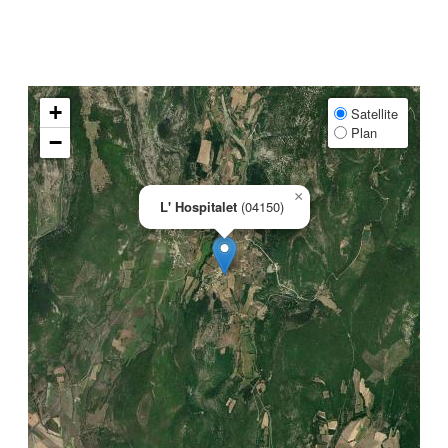
+
Satellite
Plan
−
×
L' Hospitalet
(04150)