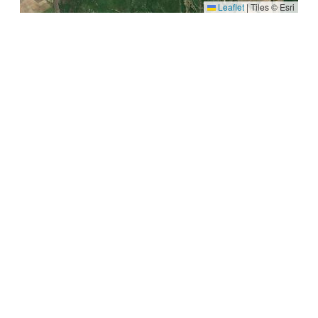
Leaflet
|
Tiles © Esri