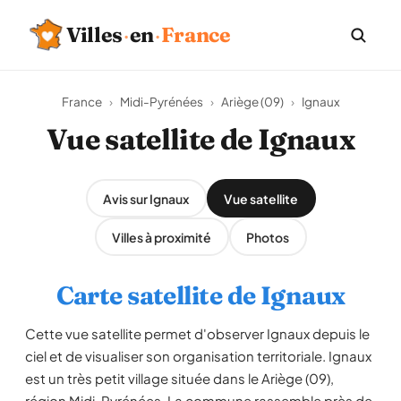
Villes
·
en
·
France
France
›
Midi-Pyrénées
›
Ariège (09)
›
Ignaux
Vue satellite de Ignaux
Avis sur Ignaux
Vue satellite
Villes à proximité
Photos
Carte satellite de Ignaux
Cette vue satellite permet d'observer Ignaux depuis le
ciel et de visualiser son organisation territoriale. Ignaux
est un très petit village située dans le Ariège (09),
région Midi-Pyrénées. La commune rassemble près de