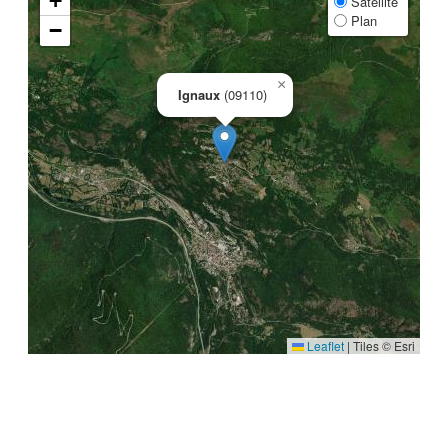
+
Satellite
Plan
−
×
Ignaux
(09110)
Leaflet
|
Tiles © Esri