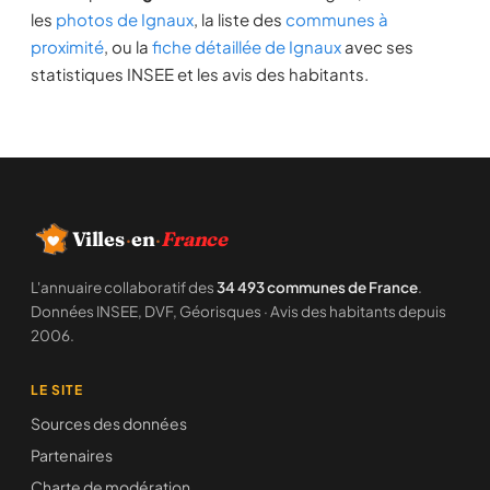
les
photos de Ignaux
, la liste des
communes à
proximité
, ou la
fiche détaillée de Ignaux
avec ses
statistiques INSEE et les avis des habitants.
Villes
·
en
·
France
L'annuaire collaboratif des
34 493 communes de France
.
Données INSEE, DVF, Géorisques · Avis des habitants depuis
2006.
LE SITE
Sources des données
Partenaires
Charte de modération