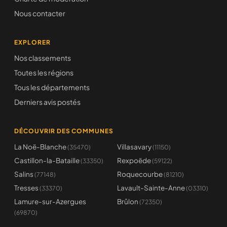
Nous contacter
EXPLORER
Nos classements
Toutes les régions
Tous les départements
Derniers avis postés
DÉCOUVRIR DES COMMUNES
La Noë-Blanche
Villasavary
(35470)
(11150)
Castillon-la-Bataille
Rexpoëde
(33350)
(59122)
Salins
Roquecourbe
(77148)
(81210)
Tresses
Lavault-Sainte-Anne
(33370)
(03310)
Lamure-sur-Azergues
Brûlon
(72350)
(69870)