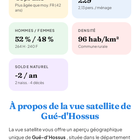
229
Plus âgée que moy. FR (42
2,13 pers. / ménage
ans)
HOMMES / FEMMES
DENSITÉ
52 % / 48 %
96 hab/km²
264 H · 240 F
Commune rurale
SOLDE NATUREL
-2 / an
2 naiss. · 4 décès
À propos de la vue satellite de
Gué-d'Hossus
La vue satellite vous offre un aperçu géographique
unique de
Gué-d'Hossus
, située dans le département