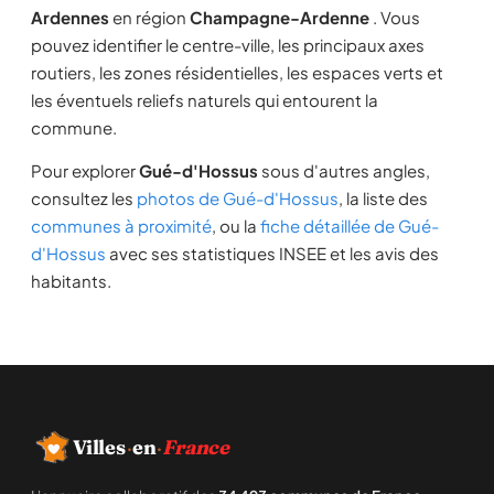
Ardennes
en région
Champagne-Ardenne
. Vous
pouvez identifier le centre-ville, les principaux axes
routiers, les zones résidentielles, les espaces verts et
les éventuels reliefs naturels qui entourent la
commune.
Pour explorer
Gué-d'Hossus
sous d'autres angles,
consultez les
photos de Gué-d'Hossus
, la liste des
communes à proximité
, ou la
fiche détaillée de Gué-
d'Hossus
avec ses statistiques INSEE et les avis des
habitants.
Villes
·
en
·
France