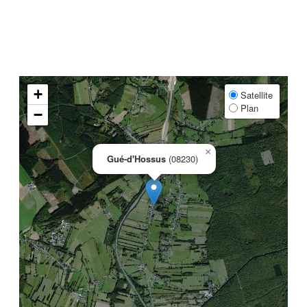
+
Satellite
Plan
−
×
Gué-d'Hossus
(08230)