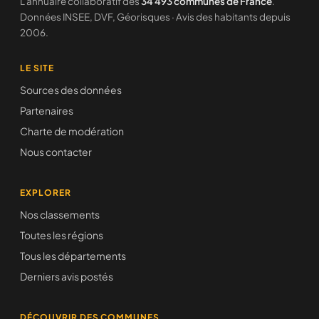
L'annuaire collaboratif des
34 493 communes de France
.
Données INSEE, DVF, Géorisques · Avis des habitants depuis
2006.
LE SITE
Sources des données
Partenaires
Charte de modération
Nous contacter
EXPLORER
Nos classements
Toutes les régions
Tous les départements
Derniers avis postés
DÉCOUVRIR DES COMMUNES