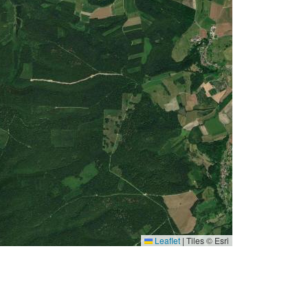
Leaflet
|
Tiles © Esri