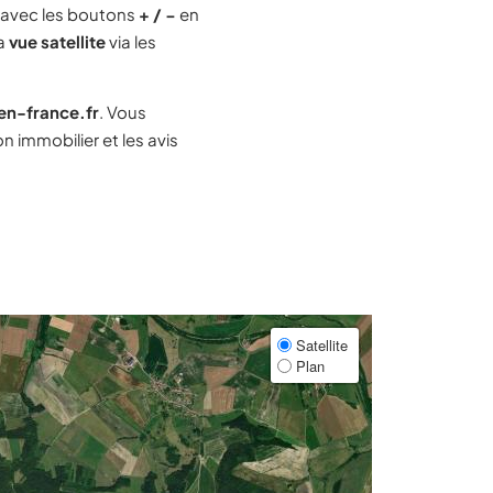
avec les boutons
+ / −
en
la
vue satellite
via les
-en-france.fr
. Vous
 immobilier et les avis
Satellite
Plan