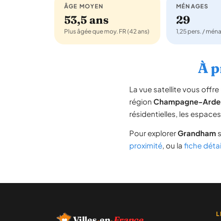
ÂGE MOYEN
MÉNAGES
53,5 ans
29
Plus âgée que moy. FR (42 ans)
1,25 pers. / mén
À p
La vue satellite vous off
région
Champagne-Arde
résidentielles, les espace
Pour explorer
Grandham
s
proximité
, ou la
fiche déta
L
Villes
·
en
·
France