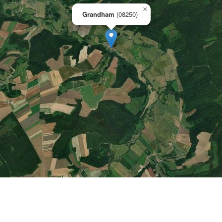
×
Grandham
(08250)