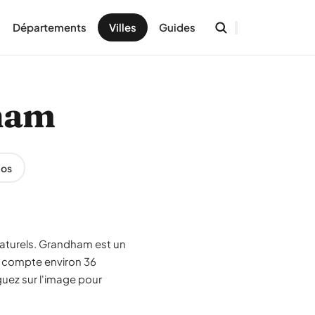
Départements
Villes
Guides
dham
tos
naturels. Grandham est un
e compte environ 36
guez sur l'image pour