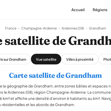
Accueil
Régions
France
›
Champagne-Ardenne
›
Ardennes (08)
›
Grandham
 satellite de Gran
is sur Grandham
Vue satellite
Villes à proximité
Pho
Carte satellite de Grandham
èle la géographie de Grandham, entre zones bâties et espaces 
e dans le Ardennes (08), région Champagne-Ardenne. La commun
6 km² et affiche une densité d'environ 6 habitants au km². Navi
es résidentielles et les abords de Grandham.