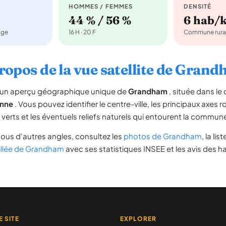
HOMMES / FEMMES
DENSITÉ
44 % / 56 %
6 hab/
age
16 H · 20 F
Commune rura
ropos de la vue satellite de Gran
re un aperçu géographique unique de
Grandham
, située dans l
nne
. Vous pouvez identifier le centre-ville, les principaux axes r
s verts et les éventuels reliefs naturels qui entourent la commun
ous d'autres angles, consultez les
photos de Grandham
, la lis
illée de Grandham
avec ses statistiques INSEE et les avis des h
E SITE
EXPLORER