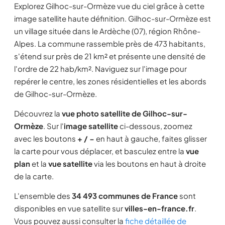
Explorez Gilhoc-sur-Ormèze vue du ciel grâce à cette
image satellite haute définition. Gilhoc-sur-Ormèze est
un village située dans le Ardèche (07), région Rhône-
Alpes. La commune rassemble près de 473 habitants,
s'étend sur près de 21 km² et présente une densité de
l'ordre de 22 hab/km². Naviguez sur l'image pour
repérer le centre, les zones résidentielles et les abords
de Gilhoc-sur-Ormèze.
Découvrez la
vue photo satellite de Gilhoc-sur-
Ormèze
. Sur l'
image satellite
ci-dessous, zoomez
avec les boutons
+ / −
en haut à gauche, faites glisser
la carte pour vous déplacer, et basculez entre la
vue
plan
et la
vue satellite
via les boutons en haut à droite
de la carte.
L'ensemble des
34 493 communes de France
sont
disponibles en vue satellite sur
villes-en-france.fr
.
Vous pouvez aussi consulter la
fiche détaillée de