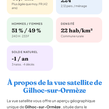
224
Plus âgée que moy. FR (42
2,12 pers. / ménage
ans)
HOMMES / FEMMES
DENSITÉ
51 % / 49 %
22 hab/km²
240 H · 233 F
Commune rurale
SOLDE NATUREL
-1 / an
3 naiss. · 4 décès
À propos de la vue satellite de
Gilhoc-sur-Ormèze
La vue satellite vous offre un aperçu géographique
unique de
Gilhoc-sur-Ormèze
, située dans le