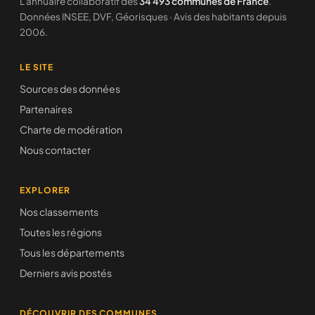
L'annuaire collaboratif des
34 493 communes de France
.
Données INSEE, DVF, Géorisques · Avis des habitants depuis
2006.
LE SITE
Sources des données
Partenaires
Charte de modération
Nous contacter
EXPLORER
Nos classements
Toutes les régions
Tous les départements
Derniers avis postés
DÉCOUVRIR DES COMMUNES