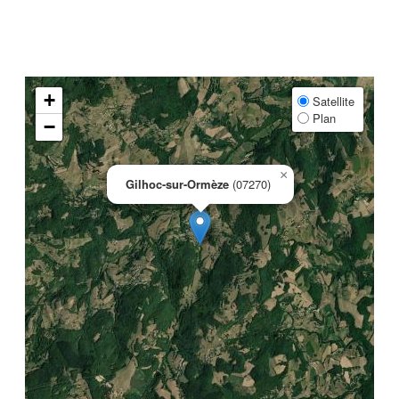
+
Satellite
Plan
−
×
Gilhoc-sur-Ormèze
(07270)