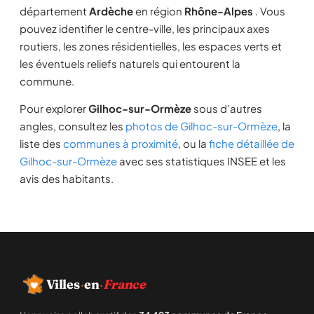
département
Ardèche
en région
Rhône-Alpes
. Vous
pouvez identifier le centre-ville, les principaux axes
routiers, les zones résidentielles, les espaces verts et
les éventuels reliefs naturels qui entourent la
commune.
Pour explorer
Gilhoc-sur-Ormèze
sous d'autres
angles, consultez les
photos de Gilhoc-sur-Ormèze
, la
liste des
communes à proximité
, ou la
fiche détaillée de
Gilhoc-sur-Ormèze
avec ses statistiques INSEE et les
avis des habitants.
Villes
·
en
·
France