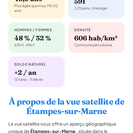
591
Plus âgée que moy. FR (42
2,25 pers. / ménage
ans)
HOMMES / FEMMES
DENSITÉ
48 % / 52 %
606 hab/km²
635 H · 696 F
Commune périurbaine
SOLDE NATUREL
+2 / an
13 naiss. · 11 décès
À propos de la vue satellite de
Étampes-sur-Marne
La vue satellite vous offre un aperçu géographique
unique de
Étampes-sur-Marne
, située dans le