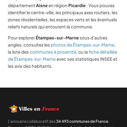
département
Aisne
en région
Picardie
. Vous pouvez
identifier le centre-ville, les principaux axes routiers, les
zones résidentielles, les espaces verts et les éventuels
reliefs naturels qui entourent la commune.
Pour explorer
Étampes-sur-Marne
sous d'autres
angles, consultez les
photos de Étampes-sur-Marne
,
la liste des
communes à proximité
, ou la
fiche détaillée
de Étampes-sur-Marne
avec ses statistiques INSEE et
les avis des habitants.
Villes
·
en
·
France
L'annuaire collaboratif des
34 493 communes de France
.