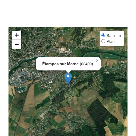
+
Satellite
Plan
−
×
Étampes-sur-Marne
(02400)