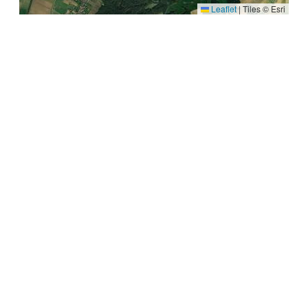
Leaflet
|
Tiles © Esri