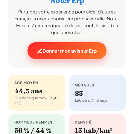
Noter Erp
Partagez votre expérience pour aider d'autres
Français à mieux choisir leur prochaine ville. Notez
Erp sur 7 critères (qualité de vie, coût, loisirs…) en
quelques clics.
Donner mon avis sur Erp
ÂGE MOYEN
MÉNAGES
44,5 ans
83
Plus âgée que moy. FR (42
1,60 pers. / ménage
ans)
HOMMES / FEMMES
DENSITÉ
56 % / 44 %
15 hab/km²