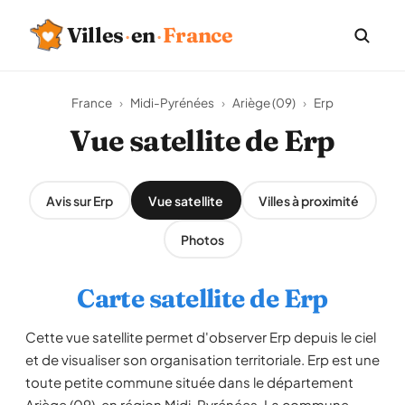
Villes
·
en
·
France
France
›
Midi-Pyrénées
›
Ariège (09)
›
Erp
Vue satellite de Erp
Avis sur Erp
Vue satellite
Villes à proximité
Photos
Carte satellite de Erp
Cette vue satellite permet d'observer Erp depuis le ciel
et de visualiser son organisation territoriale. Erp est une
toute petite commune située dans le département
Ariège (09), en région Midi-Pyrénées. La commune