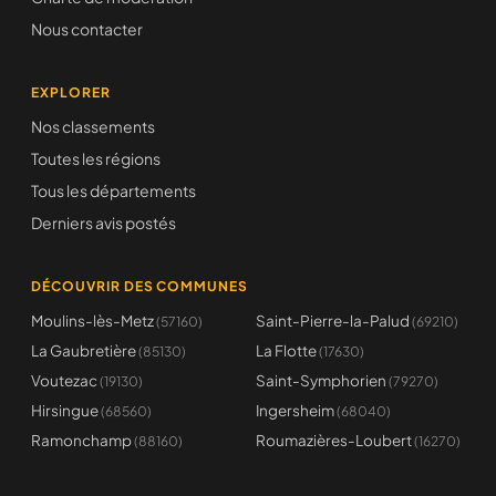
Nous contacter
EXPLORER
Nos classements
Toutes les régions
Tous les départements
Derniers avis postés
DÉCOUVRIR DES COMMUNES
Moulins-lès-Metz
Saint-Pierre-la-Palud
(57160)
(69210)
La Gaubretière
La Flotte
(85130)
(17630)
Voutezac
Saint-Symphorien
(19130)
(79270)
Hirsingue
Ingersheim
(68560)
(68040)
Ramonchamp
Roumazières-Loubert
(88160)
(16270)