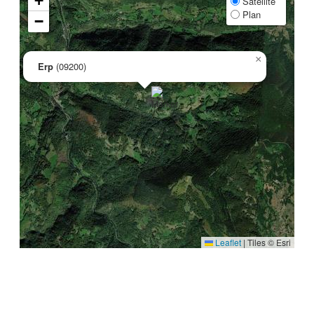
+
Satellite
Plan
−
×
Erp
(09200)
Leaflet
|
Tiles © Esri