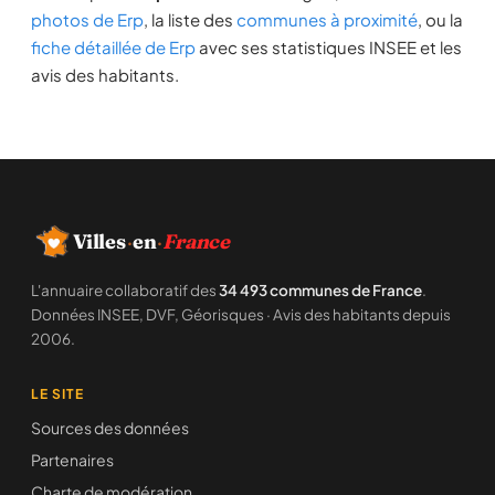
photos de Erp
, la liste des
communes à proximité
, ou la
fiche détaillée de Erp
avec ses statistiques INSEE et les
avis des habitants.
Villes
·
en
·
France
L'annuaire collaboratif des
34 493 communes de France
.
Données INSEE, DVF, Géorisques · Avis des habitants depuis
2006.
LE SITE
Sources des données
Partenaires
Charte de modération