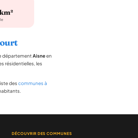
/km²
le
court
 le département
Aisne
en
s résidentielles, les
 liste des
communes à
habitants.
DÉCOUVRIR DES COMMUNES