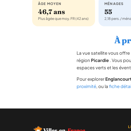
ÂGE MOYEN
MÉNAGES
46,7 ans
55
Plus âgée que moy. FR (42 ans)
2,18 pers. / mé
À pr
La vue satellite vous off
région
Picardie
. Vous pouv
espaces verts et les évent
Pour explorer
Englancour
proximité
, ou la
fiche déta
L
Villes
·
en
·
France