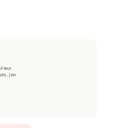
r leur
sirs…) en