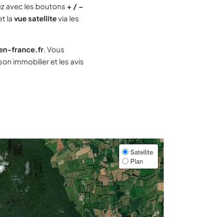
z avec les boutons
+ / −
et la
vue satellite
via les
-en-france.fr
. Vous
n immobilier et les avis
Satellite
Plan