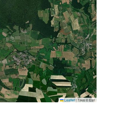
Leaflet
|
Tiles © Esri