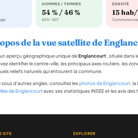
HOMMES / FEMMES
DENSITÉ
54 % / 46 %
15 hab
nage
65 H · 55 F
Commune rura
opos de la vue satellite de Englan
re un aperçu géographique unique de
Englancourt
, située dans
ez identifier le centre-ville, les principaux axes routiers, les zone
uels reliefs naturels qui entourent la commune.
t
sous d'autres angles, consultez les
photos de Englancourt
, la
illée de Englancourt
avec ses statistiques INSEE et les avis des 
E SITE
EXPLORER