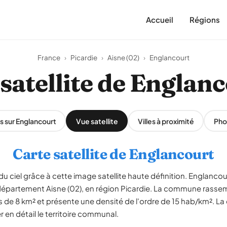
Accueil
Régions
France
›
Picardie
›
Aisne (02)
›
Englancourt
satellite de Englan
s sur Englancourt
Vue satellite
Villes à proximité
Pho
Carte satellite de Englancourt
u ciel grâce à cette image satellite haute définition. Englancou
épartement Aisne (02), en région Picardie. La commune rassem
s de 8 km² et présente une densité de l'ordre de 15 hab/km². La c
en détail le territoire communal.