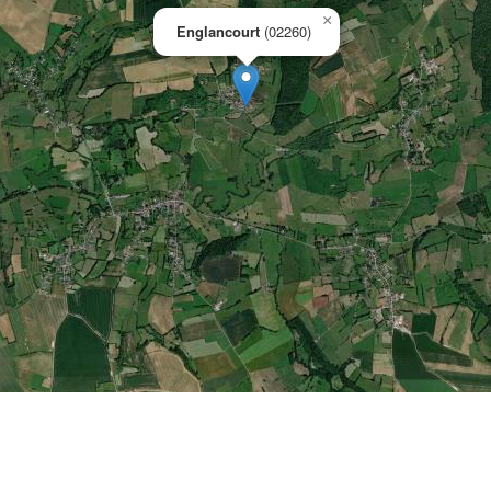
×
Englancourt
(02260)