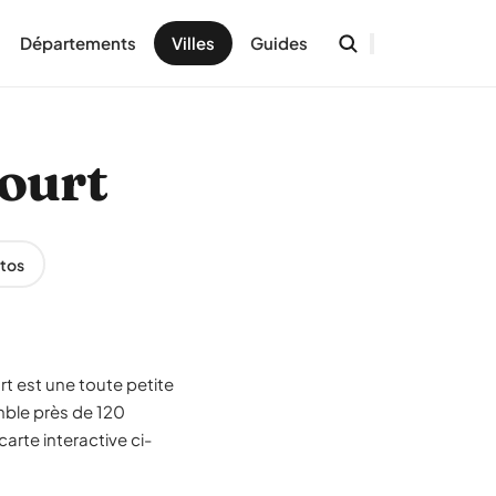
Départements
Villes
Guides
court
tos
rt est une toute petite
ble près de 120
arte interactive ci-