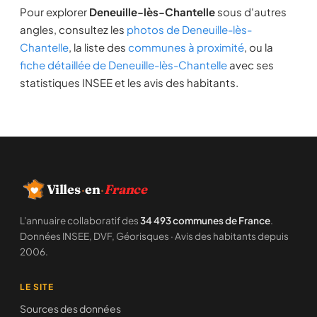
Pour explorer
Deneuille-lès-Chantelle
sous d'autres
angles, consultez les
photos de Deneuille-lès-
Chantelle
, la liste des
communes à proximité
, ou la
fiche détaillée de Deneuille-lès-Chantelle
avec ses
statistiques INSEE et les avis des habitants.
Villes
·
en
·
France
L'annuaire collaboratif des
34 493 communes de France
.
Données INSEE, DVF, Géorisques · Avis des habitants depuis
2006.
LE SITE
Sources des données