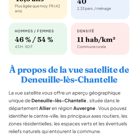
40
Plus âgée que moy. FR (42
2,33 pers. / ménage
ans)
HOMMES / FEMMES
DENSITÉ
46 % / 54 %
11 hab/km²
43 H · 50 F
Commune rurale
À propos de la vue satellite de
Deneuille-lès-Chantelle
La vue satellite vous offre un aperçu géographique
unique de
Deneuille-lès-Chantelle
, située dans le
département
Allier
en région
Auvergne
. Vous pouvez
identifier le centre-ville, les principaux axes routiers, les
zones résidentielles, les espaces verts et les éventuels
reliefs naturels qui entourent la commune.