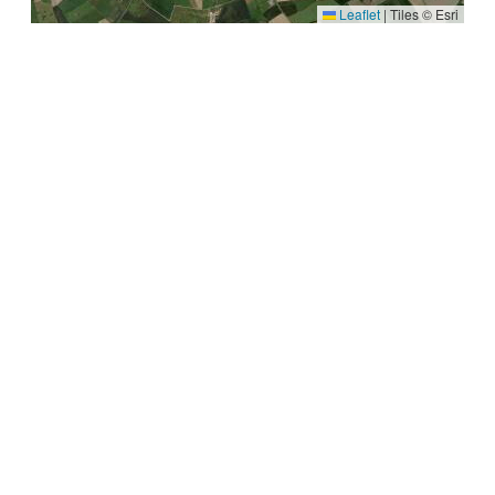
Leaflet
|
Tiles © Esri