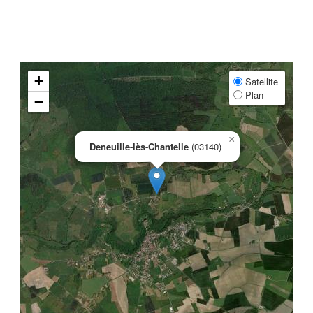
+
Satellite
Plan
−
×
Deneuille-lès-Chantelle
(03140)