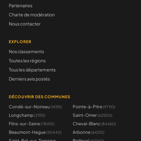
Partenaires
Charte de modération
Nous contacter
EXPLORER
Nos classements
Toutes les régions
Tous les départements
Derniers avis postés
DÉCOUVRIR DES COMMUNES
Condé-sur-Noireau
Pointe-à-Pitre
(14110)
(97110)
Longchamp
Saint-Omer
(21110)
(62500)
Flins-sur-Seine
Cheval-Blanc
(78410)
(84460)
Beaumont-Hague
Arbonne
(50440)
(64210)
Saint-Pol-sur-Ternoise
Bailleval
(60140)