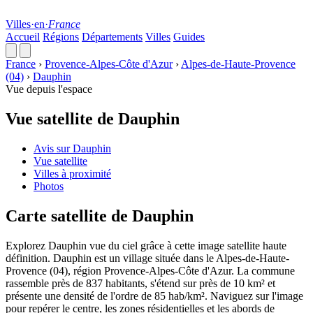
Villes
·
en
·
France
Accueil
Régions
Départements
Villes
Guides
France
›
Provence-Alpes-Côte d'Azur
›
Alpes-de-Haute-Provence
(04)
›
Dauphin
Vue depuis l'espace
Vue satellite de Dauphin
Avis sur Dauphin
Vue satellite
Villes à proximité
Photos
Carte satellite de Dauphin
Explorez Dauphin vue du ciel grâce à cette image satellite haute
définition. Dauphin est un village située dans le Alpes-de-Haute-
Provence (04), région Provence-Alpes-Côte d'Azur. La commune
rassemble près de 837 habitants, s'étend sur près de 10 km² et
présente une densité de l'ordre de 85 hab/km². Naviguez sur l'image
pour repérer le centre, les zones résidentielles et les abords de