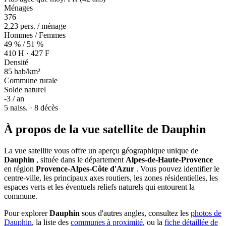
Ménages
376
2,23 pers. / ménage
Hommes / Femmes
49 % / 51 %
410 H · 427 F
Densité
85 hab/km²
Commune rurale
Solde naturel
-3 / an
5 naiss. · 8 décès
À propos de la vue satellite de Dauphin
La vue satellite vous offre un aperçu géographique unique de
Dauphin
, située dans le département
Alpes-de-Haute-Provence
en région
Provence-Alpes-Côte d'Azur
. Vous pouvez identifier le
centre-ville, les principaux axes routiers, les zones résidentielles, les
espaces verts et les éventuels reliefs naturels qui entourent la
commune.
Pour explorer
Dauphin
sous d'autres angles, consultez les
photos de
Dauphin
, la liste des
communes à proximité
, ou la
fiche détaillée de