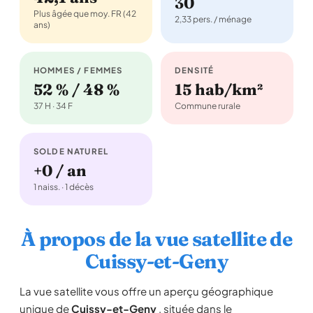
30
Plus âgée que moy. FR (42
2,33 pers. / ménage
ans)
HOMMES / FEMMES
DENSITÉ
52 % / 48 %
15 hab/km²
37 H · 34 F
Commune rurale
SOLDE NATUREL
+0 / an
1 naiss. · 1 décès
À propos de la vue satellite de
Cuissy-et-Geny
La vue satellite vous offre un aperçu géographique
unique de
Cuissy-et-Geny
, située dans le