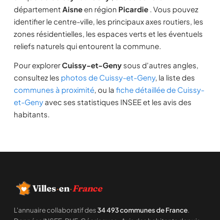
département
Aisne
en région
Picardie
. Vous pouvez
identifier le centre-ville, les principaux axes routiers, les
zones résidentielles, les espaces verts et les éventuels
reliefs naturels qui entourent la commune.
Pour explorer
Cuissy-et-Geny
sous d'autres angles,
consultez les
photos de Cuissy-et-Geny
, la liste des
communes à proximité
, ou la
fiche détaillée de Cuissy-
et-Geny
avec ses statistiques INSEE et les avis des
habitants.
Villes
·
en
·
France
L'annuaire collaboratif des
34 493 communes de France
.