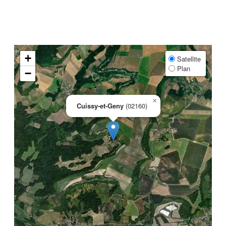
+
Satellite
Plan
−
×
Cuissy-et-Geny
(02160)