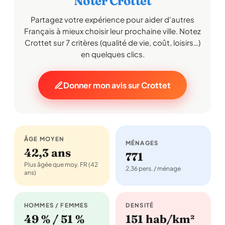
Noter Crottet
Partagez votre expérience pour aider d'autres
Français à mieux choisir leur prochaine ville. Notez
Crottet sur 7 critères (qualité de vie, coût, loisirs…)
en quelques clics.
Donner mon avis sur Crottet
ÂGE MOYEN
MÉNAGES
42,3 ans
771
Plus âgée que moy. FR (42
2,36 pers. / ménage
ans)
HOMMES / FEMMES
DENSITÉ
49 % / 51 %
151 hab/km²