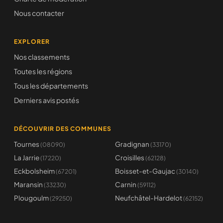
Nous contacter
EXPLORER
Nos classements
Toutes les régions
Tous les départements
Derniers avis postés
DÉCOUVRIR DES COMMUNES
Tournes
Gradignan
(08090)
(33170)
La Jarrie
Croisilles
(17220)
(62128)
Eckbolsheim
Boisset-et-Gaujac
(67201)
(30140)
Maransin
Carnin
(33230)
(59112)
Plougoulm
Neufchâtel-Hardelot
(29250)
(62152)