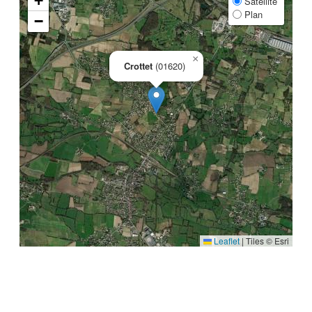
+
Satellite
Plan
−
×
Crottet
(01620)
Leaflet
|
Tiles © Esri