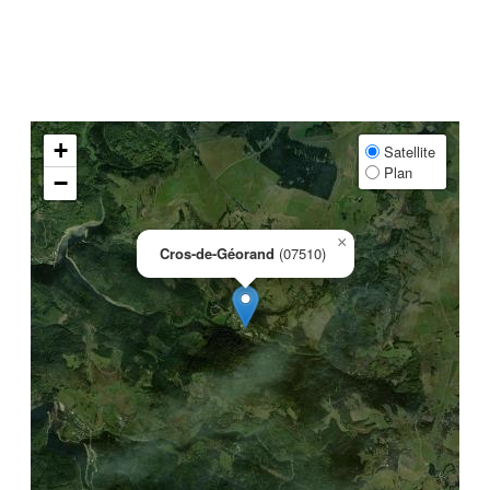
+
Satellite
Plan
−
×
Cros-de-Géorand
(07510)