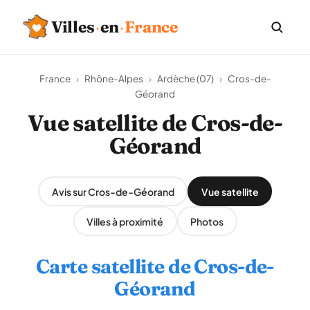
Villes
·
en
·
France
France
›
Rhône-Alpes
›
Ardèche (07)
›
Cros-de-
Géorand
Vue satellite de Cros-de-
Géorand
Avis sur Cros-de-Géorand
Vue satellite
Villes à proximité
Photos
Carte satellite de Cros-de-
Géorand