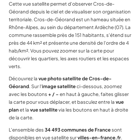
Cette vue satellite permet d'observer Cros-de-
Géorand depuis le ciel et de visualiser son organisation
territoriale. Cros-de-Géorand est un hameau située en
Rhône-Alpes, au sein du département Ardèche (07). La
commune rassemble près de 151 habitants, s'étend sur
près de 44 km² et présente une densité de l'ordre de 4
hab/km². Vous pouvez zoomer sur la carte pour
découvrir les quartiers, les axes routiers et les espaces
verts.
Découvrez la
vue photo satellite de Cros-de-
Géorand
. Sur l'
image satellite
ci-dessous, zoomez
avec les boutons
+ / −
en haut à gauche, faites glisser
la carte pour vous déplacer, et basculez entre la
vue
plan
et la
vue satellite
via les boutons en haut à droite
de la carte.
L'ensemble des
34 493 communes de France
sont
disponibles en vue satellite sur
villes-en-france.fr
.