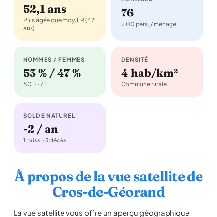
52,1 ans
76
Plus âgée que moy. FR (42
2,00 pers. / ménage
ans)
HOMMES / FEMMES
DENSITÉ
53 % / 47 %
4 hab/km²
80 H · 71 F
Commune rurale
SOLDE NATUREL
-2 / an
1 naiss. · 3 décès
À propos de la vue satellite de
Cros-de-Géorand
La vue satellite vous offre un aperçu géographique