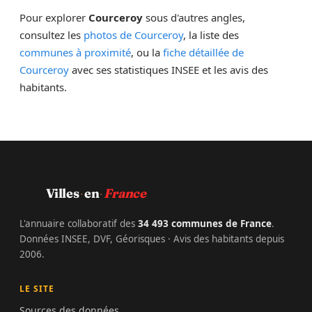
Pour explorer
Courceroy
sous d'autres angles,
consultez les
photos de Courceroy
, la liste des
communes à proximité
, ou la
fiche détaillée de
Courceroy
avec ses statistiques INSEE et les avis des
habitants.
·
·
Villes
en
France
L'annuaire collaboratif des
34 493 communes de France
.
Données INSEE, DVF, Géorisques · Avis des habitants depuis
2006.
LE SITE
Sources des données