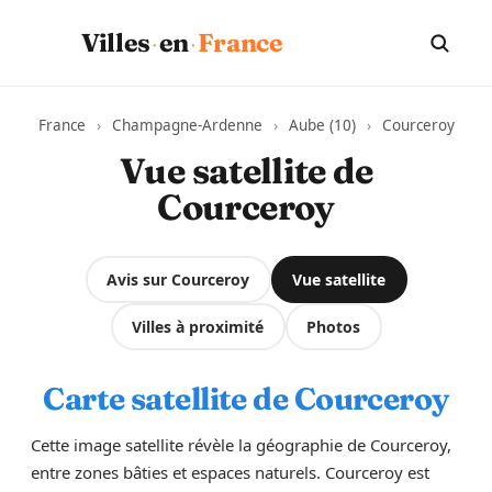
·
·
Villes
en
France
France
›
Champagne-Ardenne
›
Aube (10)
›
Courceroy
Vue satellite de
Courceroy
Avis sur Courceroy
Vue satellite
Villes à proximité
Photos
Carte satellite de Courceroy
Cette image satellite révèle la géographie de Courceroy,
entre zones bâties et espaces naturels. Courceroy est