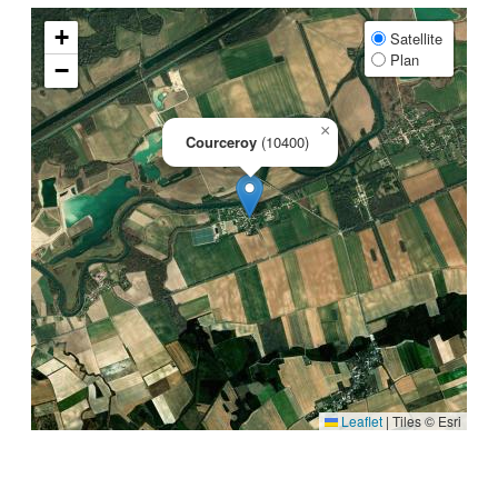
+
Satellite
Plan
−
×
Courceroy
(10400)
Leaflet
|
Tiles © Esri