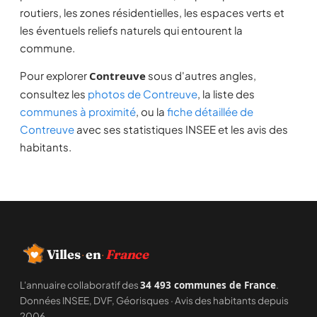
routiers, les zones résidentielles, les espaces verts et
les éventuels reliefs naturels qui entourent la
commune.
Pour explorer
Contreuve
sous d'autres angles,
consultez les
photos de Contreuve
, la liste des
communes à proximité
, ou la
fiche détaillée de
Contreuve
avec ses statistiques INSEE et les avis des
habitants.
·
·
Villes
en
France
L'annuaire collaboratif des
34 493 communes de France
.
Données INSEE, DVF, Géorisques · Avis des habitants depuis
2006.