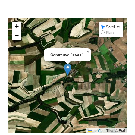
+
Satellite
Plan
−
×
Contreuve
(08400)
Leaflet
|
Tiles © Esri