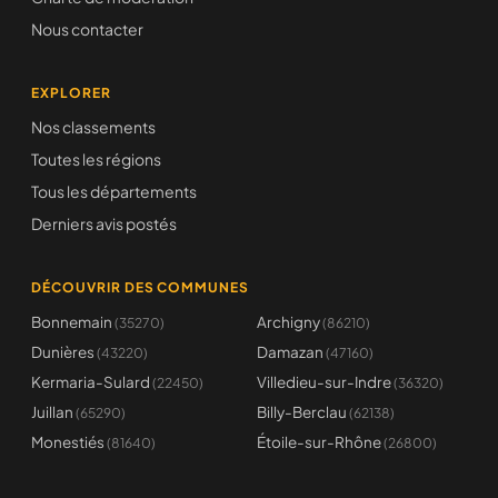
Nous contacter
EXPLORER
Nos classements
Toutes les régions
Tous les départements
Derniers avis postés
DÉCOUVRIR DES COMMUNES
Bonnemain
Archigny
(35270)
(86210)
Dunières
Damazan
(43220)
(47160)
Kermaria-Sulard
Villedieu-sur-Indre
(22450)
(36320)
Juillan
Billy-Berclau
(65290)
(62138)
Monestiés
Étoile-sur-Rhône
(81640)
(26800)