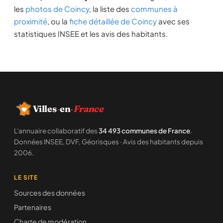
les
photos de Coincy
, la liste des
communes à
proximité
, ou la
fiche détaillée de Coincy
avec ses
statistiques INSEE et les avis des habitants.
Villes
·
en
·
France
L'annuaire collaboratif des
34 493 communes de France
.
Données INSEE, DVF, Géorisques · Avis des habitants depuis
2006.
LE SITE
Sources des données
Partenaires
Charte de modération