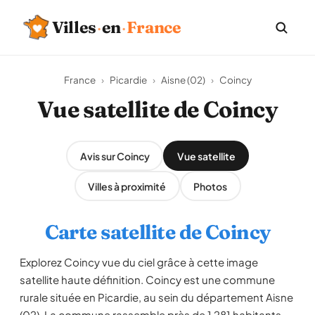
Villes
·
en
·
France
France
›
Picardie
›
Aisne (02)
›
Coincy
Vue satellite de Coincy
Avis sur Coincy
Vue satellite
Villes à proximité
Photos
Carte satellite de Coincy
Explorez Coincy vue du ciel grâce à cette image
satellite haute définition. Coincy est une commune
rurale située en Picardie, au sein du département Aisne
(02). La commune rassemble près de 1 281 habitants,