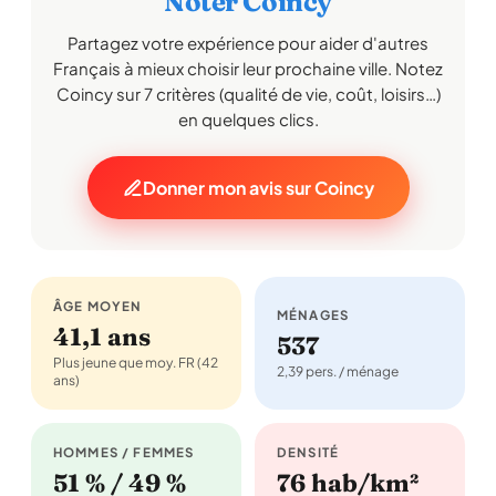
Noter Coincy
Partagez votre expérience pour aider d'autres
Français à mieux choisir leur prochaine ville. Notez
Coincy sur 7 critères (qualité de vie, coût, loisirs…)
en quelques clics.
Donner mon avis sur Coincy
ÂGE MOYEN
MÉNAGES
41,1 ans
537
Plus jeune que moy. FR (42
2,39 pers. / ménage
ans)
HOMMES / FEMMES
DENSITÉ
51 % / 49 %
76 hab/km²