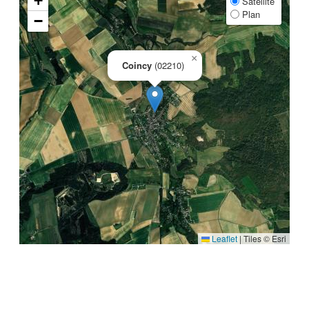
+
Satellite
Plan
−
×
Coincy
(02210)
Leaflet
|
Tiles © Esri