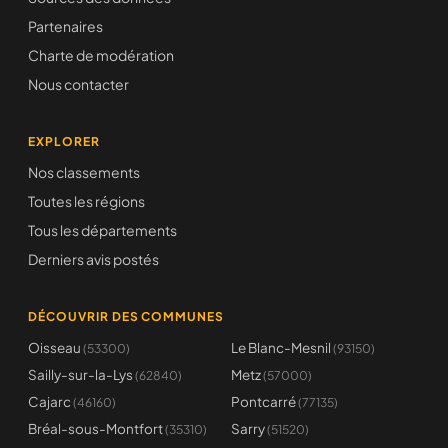
Partenaires
Charte de modération
Nous contacter
EXPLORER
Nos classements
Toutes les régions
Tous les départements
Derniers avis postés
DÉCOUVRIR DES COMMUNES
Oisseau
Le Blanc-Mesnil
(53300)
(93150)
Sailly-sur-la-Lys
Metz
(62840)
(57000)
Cajarc
Pontcarré
(46160)
(77135)
Bréal-sous-Montfort
Sarry
(35310)
(51520)