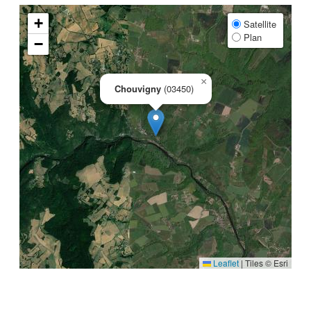
+
Satellite
Plan
−
×
Chouvigny
(03450)
Leaflet
|
Tiles © Esri