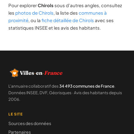
Pour explorer
Chirols
sous d'autres angles, consultez
les
photos de Chirols
, la liste des
communes à
proximité
, ou la
fiche détaillée de Chirols
avec ses
statistiques INSEE et les avis des habitants.
Villes
·
en
·
France
L'annuaire collaboratif des
34 493 communes de France
.
Données INSEE, DVF, Géorisques · Avis des habitants depuis
2006.
LE SITE
Sources des données
Partenaires