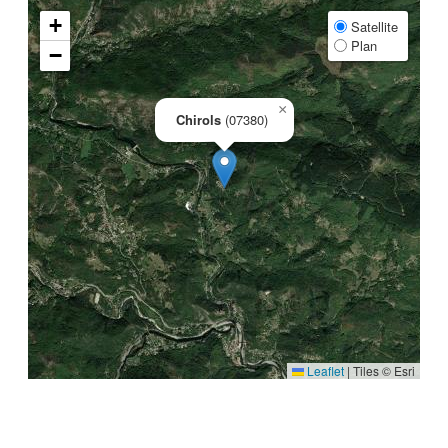
+
Satellite
Plan
−
×
Chirols
(07380)
Leaflet
|
Tiles © Esri