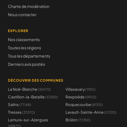
Charte de modération
Nous contacter
EXPLORER
Nos classements
Toutes les régions
Tous les départements
Derniers avis postés
DÉCOUVRIR DES COMMUNES
La Noë-Blanche
Villasavary
(35470)
(11150)
Castillon-la-Bataille
Rexpoëde
(33350)
(59122)
Salins
Roquecourbe
(77148)
(81210)
Tresses
Lavault-Sainte-Anne
(33370)
(03310)
Lamure-sur-Azergues
Brûlon
(72350)
(69870)