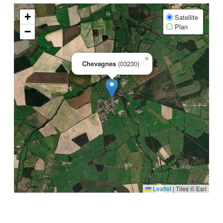
+
Satellite
Plan
−
×
Chevagnes
(03230)
Leaflet
|
Tiles © Esri