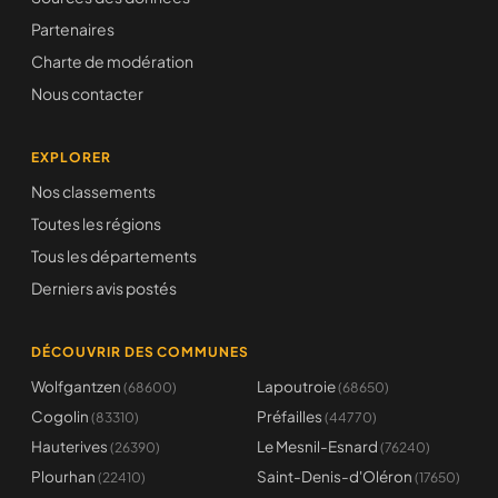
Partenaires
Charte de modération
Nous contacter
EXPLORER
Nos classements
Toutes les régions
Tous les départements
Derniers avis postés
DÉCOUVRIR DES COMMUNES
Wolfgantzen
Lapoutroie
(68600)
(68650)
Cogolin
Préfailles
(83310)
(44770)
Hauterives
Le Mesnil-Esnard
(26390)
(76240)
Plourhan
Saint-Denis-d'Oléron
(22410)
(17650)