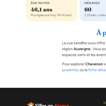
ÂGE MOYEN
MÉNAGES
46,1 ans
60
Plus âgée que moy. FR (42 ans)
2,33 pers. / mé
À p
La vue satellite vous off
région
Auvergne
. Vous pou
espaces verts et les évent
Pour explorer
Chavenon
s
proximité
, ou la
fiche déta
L
Villes
·
en
·
France