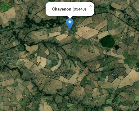
×
Chavenon
(03440)