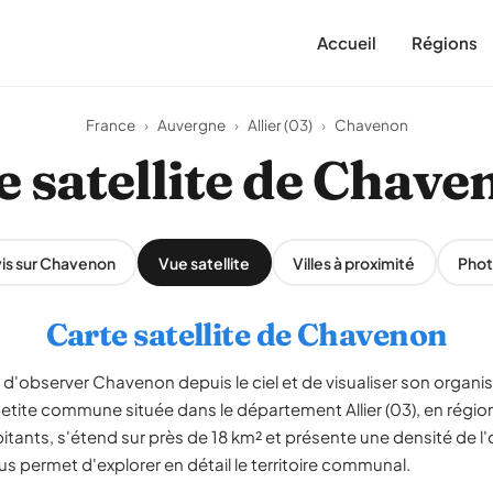
Accueil
Régions
France
›
Auvergne
›
Allier (03)
›
Chavenon
e satellite de Chave
is sur Chavenon
Vue satellite
Villes à proximité
Phot
Carte satellite de Chavenon
 d'observer Chavenon depuis le ciel et de visualiser son organisat
etite commune située dans le département Allier (03), en rég
tants, s'étend sur près de 18 km² et présente une densité de l
us permet d'explorer en détail le territoire communal.