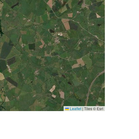
Leaflet
|
Tiles © Esri