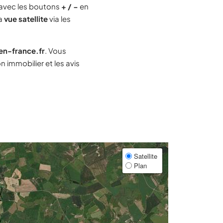
avec les boutons
+ / −
en
la
vue satellite
via les
-en-france.fr
. Vous
 immobilier et les avis
Satellite
Plan