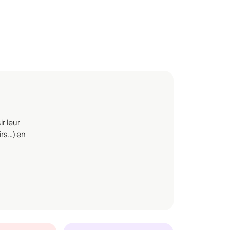
r leur
irs…) en