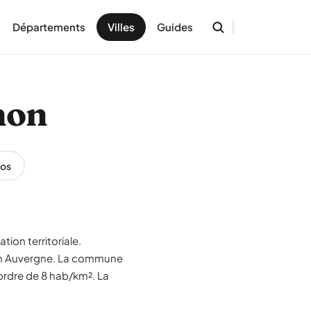
Départements
Villes
Guides
non
os
ion territoriale.
ion Auvergne. La commune
'ordre de 8 hab/km². La