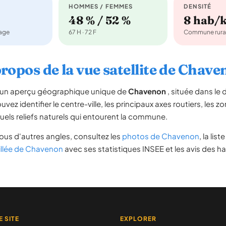
HOMMES / FEMMES
DENSITÉ
48 % / 52 %
8 hab/
nage
67 H · 72 F
Commune rura
ropos de la vue satellite de Chav
re un aperçu géographique unique de
Chavenon
, située dans l
vez identifier le centre-ville, les principaux axes routiers, les zo
uels reliefs naturels qui entourent la commune.
ous d'autres angles, consultez les
photos de Chavenon
, la lis
illée de Chavenon
avec ses statistiques INSEE et les avis des ha
E SITE
EXPLORER