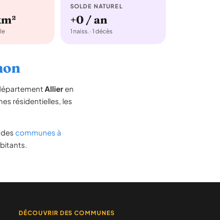
SOLDE NATUREL
km²
+0 / an
le
1 naiss. · 1 décès
enon
e département
Allier
en
nes résidentielles, les
te des
communes à
bitants.
DÉCOUVRIR DES COMMUNES