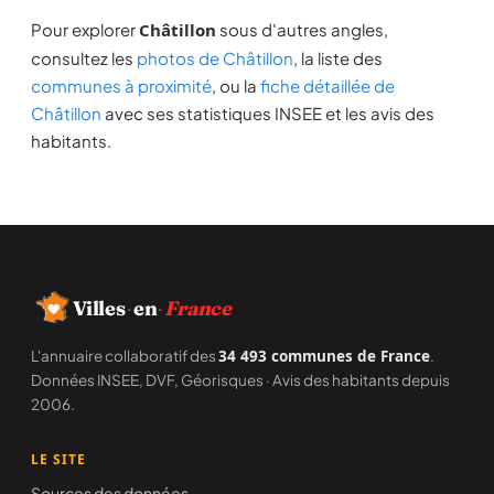
Pour explorer
Châtillon
sous d'autres angles,
consultez les
photos de Châtillon
, la liste des
communes à proximité
, ou la
fiche détaillée de
Châtillon
avec ses statistiques INSEE et les avis des
habitants.
·
·
Villes
en
France
L'annuaire collaboratif des
34 493 communes de France
.
Données INSEE, DVF, Géorisques · Avis des habitants depuis
2006.
LE SITE
Sources des données