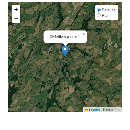
+
Satellite
Plan
−
×
Châtillon
(03210)
Leaflet
|
Tiles © Esri