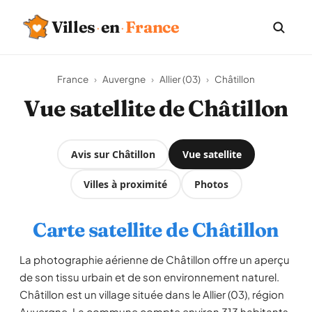
·
·
Villes
en
France
France
›
Auvergne
›
Allier (03)
›
Châtillon
Vue satellite de Châtillon
Avis sur Châtillon
Vue satellite
Villes à proximité
Photos
Carte satellite de Châtillon
La photographie aérienne de Châtillon offre un aperçu
de son tissu urbain et de son environnement naturel.
Châtillon est un village située dans le Allier (03), région
Auvergne. La commune compte environ 313 habitants,