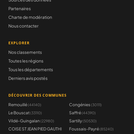
Partenaires
Charte de modération
Nous contacter
EXPLORER
Nos classements
Toutes les régions
Tous les départements
Derniers avis postés
DÉCOUVRIR DES COMMUNES
Remouillé
Congénies
(44140)
(30111)
Le Bouscat
Saffré
(33110)
(44390)
Vildé-Guingalan
Sartilly
(22980)
(50530)
COISE ST JEAN PIED GAUTHI
Foussais-Payré
(85240)