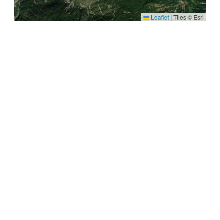
Leaflet
|
Tiles © Esri