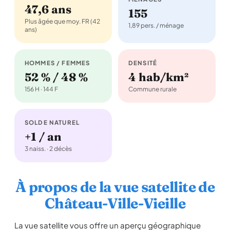
47,6 ans
155
Plus âgée que moy. FR (42
1,89 pers. / ménage
ans)
HOMMES / FEMMES
DENSITÉ
52 % / 48 %
4 hab/km²
156 H · 144 F
Commune rurale
SOLDE NATUREL
+1 / an
3 naiss. · 2 décès
À propos de la vue satellite de
Château-Ville-Vieille
La vue satellite vous offre un aperçu géographique