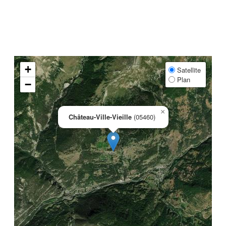
+
Satellite
Plan
−
×
Château-Ville-Vieille
(05460)