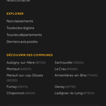
Nous contacter
EXPLORER
Nos classements
Toutes les régions
Tous les départements
Derniers avis postés
DÉCOUVRIR DES COMMUNES
Aubigny-sur-Nère
Sartrouville
(18700)
(78500)
Montaut
La Crau
(64800)
(83260)
Mareuil-sur-Lay-Dissais
Armentières-en-Brie
(77440)
(85320)
Fumay
Genay
(08170)
(69730)
Chaponost
Ladignac-le-Long
(69630)
(87500)