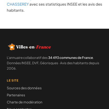
CHASSEREY
avec ses statistiques INSEE et les avis des
habitants.
Villes
·
en
·
France
L'annuaire collaboratif des
34 493 communes de France
.
Données INSEE, DVF, Géorisques · Avis des habitants depuis
2006.
LE SITE
Sources des données
Partenaires
Charte de modération