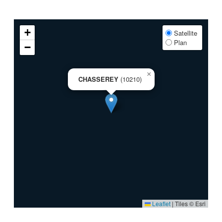
+
Satellite
Plan
−
×
CHASSEREY
(10210)
Leaflet
|
Tiles © Esri