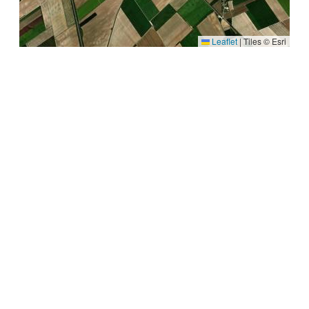
Leaflet
|
Tiles © Esri