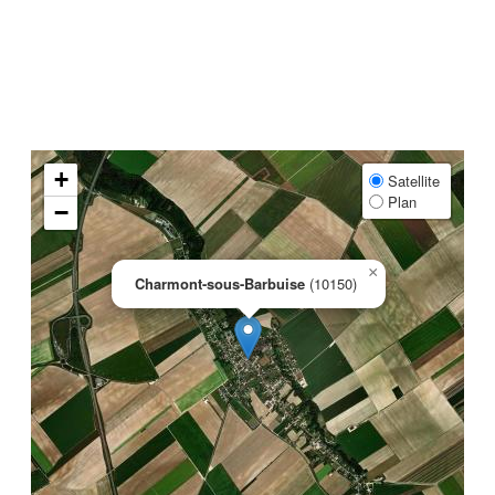
+
Satellite
Plan
−
×
Charmont-sous-Barbuise
(10150)