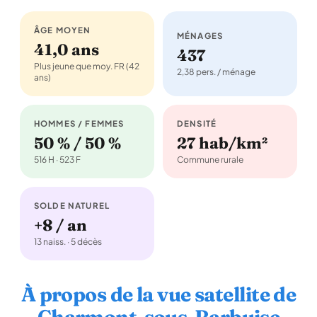
ÂGE MOYEN
MÉNAGES
41,0 ans
437
Plus jeune que moy. FR (42
2,38 pers. / ménage
ans)
HOMMES / FEMMES
DENSITÉ
50 % / 50 %
27 hab/km²
516 H · 523 F
Commune rurale
SOLDE NATUREL
+8 / an
13 naiss. · 5 décès
À propos de la vue satellite de