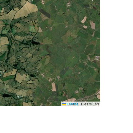
Leaflet
|
Tiles © Esri