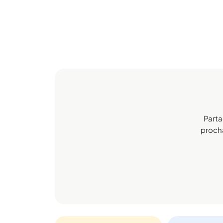
Parta
procha