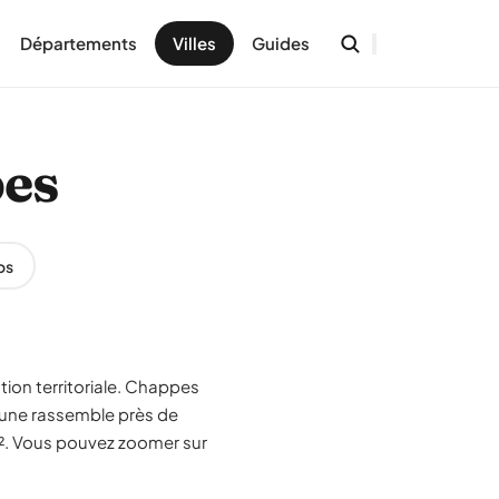
Départements
Villes
Guides
pes
os
tion territoriale. Chappes
mune rassemble près de
m². Vous pouvez zoomer sur