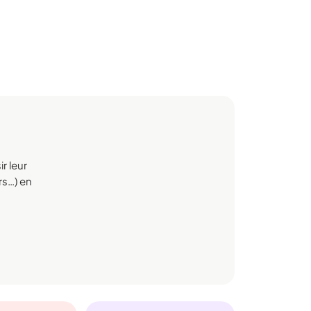
r leur
rs…) en