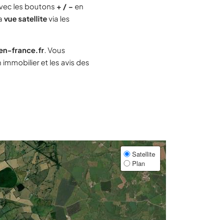
vec les boutons
+ / −
en
la
vue satellite
via les
-en-france.fr
. Vous
immobilier et les avis des
Satellite
Plan