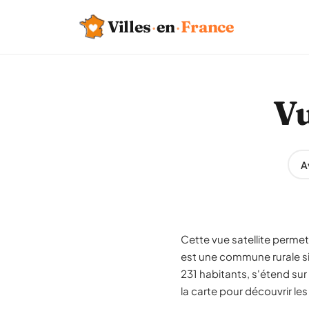
Villes
·
en
·
France
Vu
A
Cette vue satellite permet
est une commune rurale si
231 habitants, s'étend su
la carte pour découvrir les