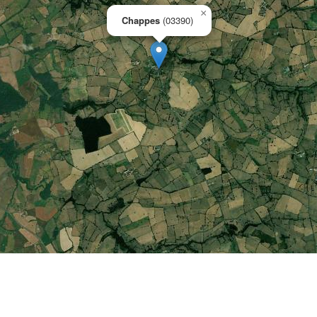
×
Chappes
(03390)