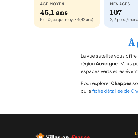
ÂGE MOYEN
MÉNAGES
45,1 ans
107
Plus âgée que moy. FR (42 ans)
2,16 pers. / mén
À 
La vue satellite vous off
région
Auvergne
. Vous pou
espaces verts et les évent
Pour explorer
Chappes
so
ou la
fiche détaillée de C
L
Villes
·
en
·
France