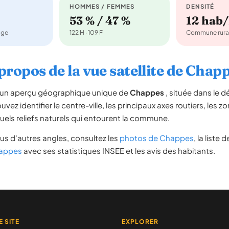
HOMMES / FEMMES
DENSITÉ
53 % / 47 %
12 hab
age
122 H · 109 F
Commune rura
propos de la vue satellite de Chap
re un aperçu géographique unique de
Chappes
, située dans le
vez identifier le centre-ville, les principaux axes routiers, les zo
uels reliefs naturels qui entourent la commune.
us d'autres angles, consultez les
photos de Chappes
, la liste 
happes
avec ses statistiques INSEE et les avis des habitants.
E SITE
EXPLORER