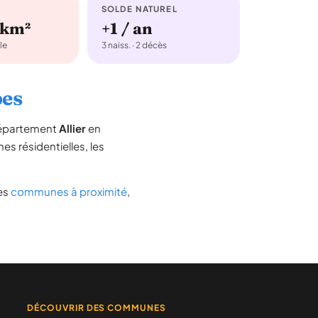
SOLDE NATUREL
/km²
+1 / an
le
3 naiss. · 2 décès
pes
 département
Allier
en
nes résidentielles, les
des
communes à proximité
,
DÉCOUVRIR DES COMMUNES