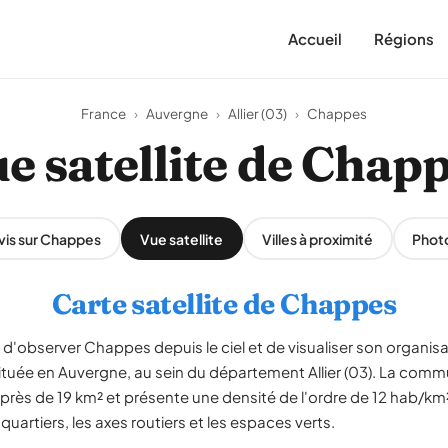
Accueil
Régions
France
›
Auvergne
›
Allier (03)
›
Chappes
e satellite de Chap
vis sur Chappes
Vue satellite
Villes à proximité
Phot
Carte satellite de Chappes
 d'observer Chappes depuis le ciel et de visualiser son organisa
tuée en Auvergne, au sein du département Allier (03). La com
r près de 19 km² et présente une densité de l'ordre de 12 hab/k
 quartiers, les axes routiers et les espaces verts.