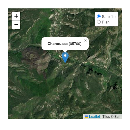
+
Satellite
Plan
−
×
Chanousse
(05700)
Leaflet
|
Tiles © Esri