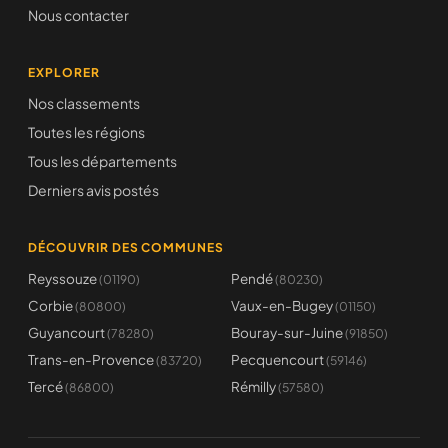
Nous contacter
EXPLORER
Nos classements
Toutes les régions
Tous les départements
Derniers avis postés
DÉCOUVRIR DES COMMUNES
Reyssouze
Pendé
(01190)
(80230)
Corbie
Vaux-en-Bugey
(80800)
(01150)
Guyancourt
Bouray-sur-Juine
(78280)
(91850)
Trans-en-Provence
Pecquencourt
(83720)
(59146)
Tercé
Rémilly
(86800)
(57580)