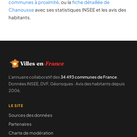
communes à proximité
, ou la
fiche détaillée de
Chanousse
avec ses statistiques INSEE et les avis des
habitants.
Villes
·
en
·
France
L'annuaire collaboratif des
34 493 communes de France
.
Données INSEE, DVF, Géorisques · Avis des habitants depuis
2006.
LE SITE
Sources des données
Partenaires
Charte de modération